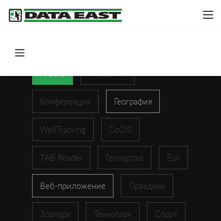
ArcGIS
XTools Pro
Конференция
География
WellTracking
CoGIS
TAB Reader
Геопортал
Esri
Веб-приложение
Праздник
Зоопарк
Технопарк
Спорт