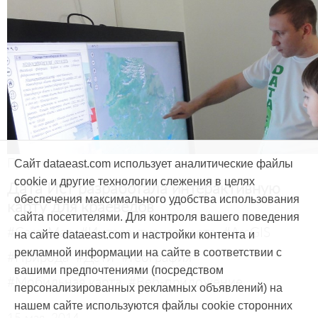
Продукты и услуги
Сайт dataeast.com использует аналитические файлы
cookie и другие технологии слежения в целях
Дата Ист разработала интерактивную
обеспечения максимального удобства использования
карту для краеведов
сайта посетителями. Для контроля вашего поведения
#CarryMap
#Интерактивная карта
#ArcGIS
на сайте dataeast.com и настройки контента и
рекламной информации на сайте в соответствии с
#Природа
#Дети
#География
вашими предпочтениями (посредством
#Мобильная карта
#Веб-приложение
персонализированных рекламных объявлений) на
нашем сайте используются файлы cookie сторонних
15 мая, 2014