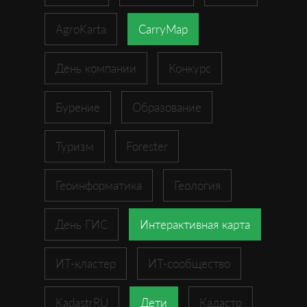
AgroKarta
CarryMap
День компании
Конкурс
Бурение
Образование
Туризм
Forester
Геоинформатика
Геология
День ГИС
Интерактивная карта
ИТ-кластер
ИТ-сообщество
KadastrRU
Дети
Кадастр