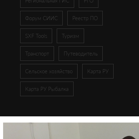
Региональная ГИС
РГО
Форум СИИС
Реестр ПО
SXF Tools
Туризм
Транспорт
Путеводитель
Сельское хозяйство
Карта РУ
Карта РУ Рыбалка