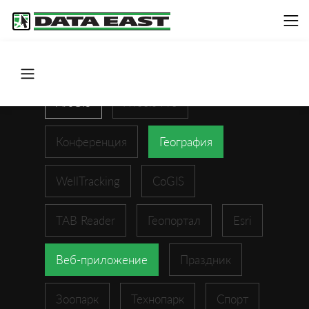
ArcGIS
XTools Pro
Конференция
География
WellTracking
CoGIS
TAB Reader
Геопортал
Esri
Веб-приложение
Праздник
Зоопарк
Технопарк
Спорт