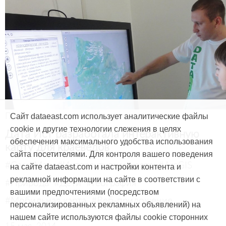
Продукты и услуги
Сайт dataeast.com использует аналитические файлы
cookie и другие технологии слежения в целях
Дата Ист разработала интерактивную
обеспечения максимального удобства использования
карту для краеведов
сайта посетителями. Для контроля вашего поведения
#CarryMap
#Интерактивная карта
#ArcGIS
на сайте dataeast.com и настройки контента и
рекламной информации на сайте в соответствии с
#Природа
#Дети
#География
вашими предпочтениями (посредством
#Мобильная карта
#Веб-приложение
персонализированных рекламных объявлений) на
нашем сайте используются файлы cookie сторонних
15 мая, 2014