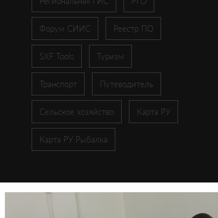
Региональная ГИС
РГО
Форум СИИС
Реестр ПО
SXF Tools
Туризм
Транспорт
Путеводитель
Сельское хозяйство
Карта РУ
Карта РУ Рыбалка