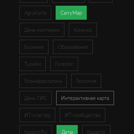
AgroKarta
CarryMap
День компании
Конкурс
Бурение
Образование
Туризм
Forester
Геоинформатика
Геология
День ГИС
Интерактивная карта
ИТ-кластер
ИТ-сообщество
KadastrRU
Дети
Кадастр