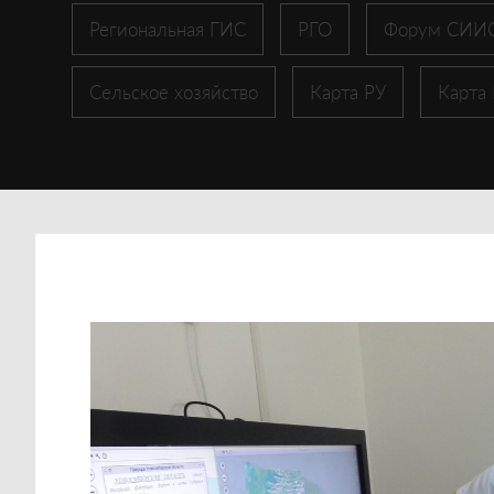
Региональная ГИС
РГО
Форум СИИ
Сельское хозяйство
Карта РУ
Карта