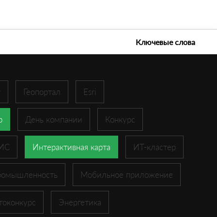
е технологии 2026
Ключевые слова
r
Геопортал
Esri
p
День компании
Конкурс
ГИС
Интерактивная карта
ИТ-кластер
ромышленность
Мобильное приложение
токонкурс
Энергетика