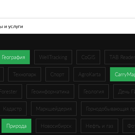
л
О компании
Современные геоинформационны
ы и услуги
География
WellTracking
CoGIS
TAB Reade
Технопарк
Спорт
AgroKarta
CarryMa
Forester
Геоинформатика
Геология
День 
Кадастр
Маркшейдерия
Горнодобывающая п
Природа
Новосибирск
Нефть и газ
Фо