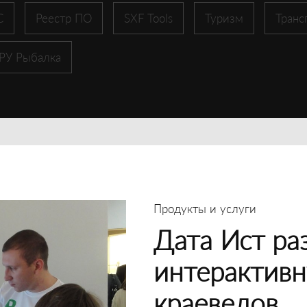
С
Реестр ПО
SXF Tools
Туризм
Транс
 РУ Рыбалка
Продукты и услуги
Дата Ист ра
интерактивн
краеведов