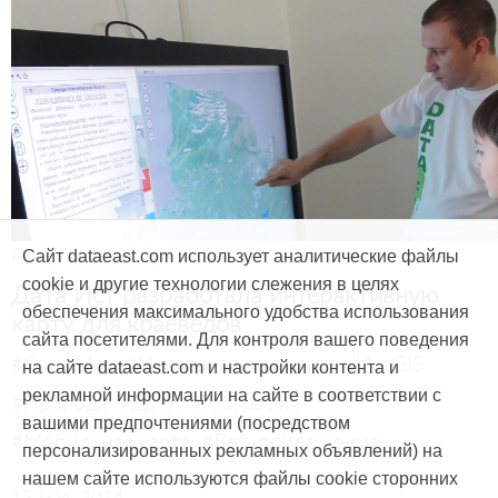
Продукты и услуги
Сайт dataeast.com использует аналитические файлы
cookie и другие технологии слежения в целях
Дата Ист разработала интерактивную
обеспечения максимального удобства использования
карту для краеведов
сайта посетителями. Для контроля вашего поведения
#CarryMap
#Интерактивная карта
#ArcGIS
на сайте dataeast.com и настройки контента и
рекламной информации на сайте в соответствии с
#Природа
#Дети
#География
вашими предпочтениями (посредством
#Мобильная карта
#Веб-приложение
персонализированных рекламных объявлений) на
нашем сайте используются файлы cookie сторонних
15 мая, 2014