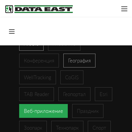
ArcGIS
XTools Pro
Конференция
География
WellTracking
CoGIS
TAB Reader
Геопортал
Esri
Веб-приложение
Праздник
Зоопарк
Технопарк
Спорт