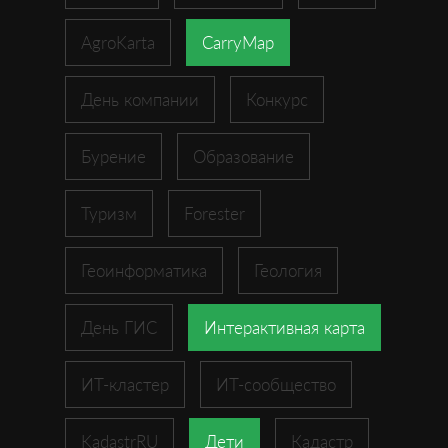
AgroKarta
CarryMap
День компании
Конкурс
Бурение
Образование
Туризм
Forester
Геоинформатика
Геология
День ГИС
Интерактивная карта
ИТ-кластер
ИТ-сообщество
KadastrRU
Дети
Кадастр