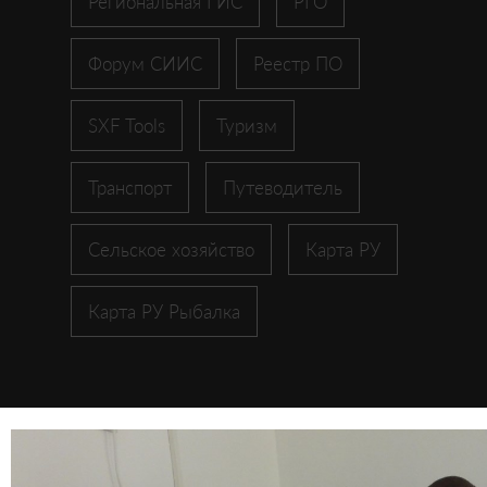
Региональная ГИС
РГО
Форум СИИС
Реестр ПО
SXF Tools
Туризм
Транспорт
Путеводитель
Сельское хозяйство
Карта РУ
Карта РУ Рыбалка