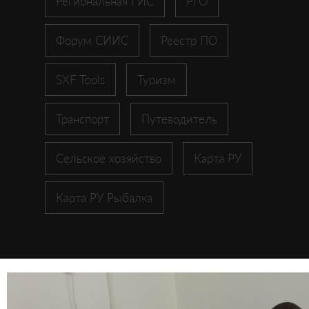
Региональная ГИС
РГО
Форум СИИС
Реестр ПО
SXF Tools
Туризм
Транспорт
Путеводитель
Сельское хозяйство
Карта РУ
Карта РУ Рыбалка