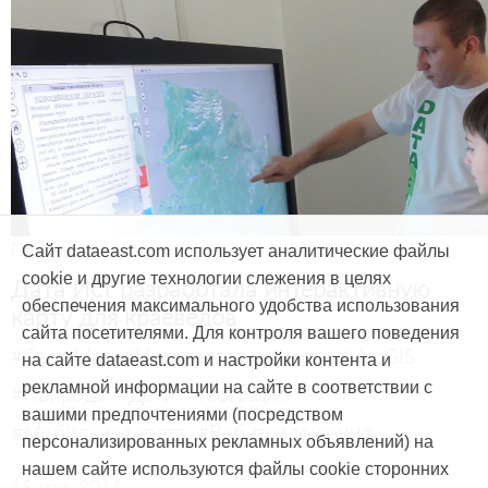
Продукты и услуги
Сайт dataeast.com использует аналитические файлы
cookie и другие технологии слежения в целях
Дата Ист разработала интерактивную
обеспечения максимального удобства использования
карту для краеведов
сайта посетителями. Для контроля вашего поведения
#CarryMap
#Интерактивная карта
#ArcGIS
на сайте dataeast.com и настройки контента и
рекламной информации на сайте в соответствии с
#Природа
#Дети
#География
вашими предпочтениями (посредством
#Мобильная карта
#Веб-приложение
персонализированных рекламных объявлений) на
нашем сайте используются файлы cookie сторонних
15 мая, 2014