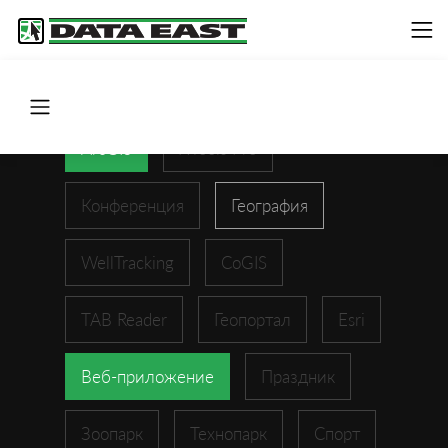
ArcGIS
XTools Pro
Конференция
География
WellTracking
CoGIS
TAB Reader
Геопортал
Esri
Веб-приложение
Праздник
Зоопарк
Технопарк
Спорт