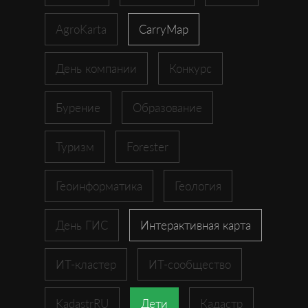
AgroKarta
CarryMap
День компании
Конкурс
Бурение
Образование
Туризм
Forester
Геоинформатика
Геология
День ГИС
Интерактивная карта
ИТ-кластер
ИТ-сообщество
KadastrRU
Дети
Кадастр