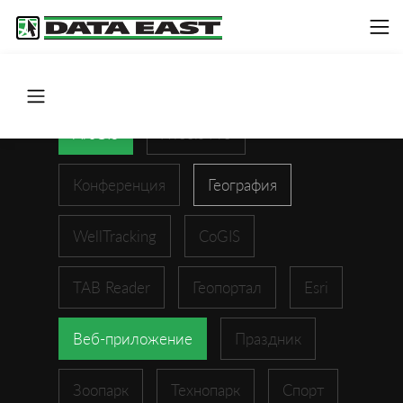
ArcGIS
XTools Pro
Конференция
География
WellTracking
CoGIS
TAB Reader
Геопортал
Esri
Веб-приложение
Праздник
Зоопарк
Технопарк
Спорт