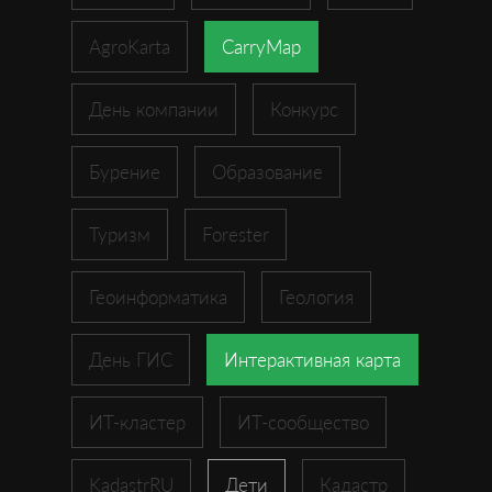
AgroKarta
CarryMap
День компании
Конкурс
Бурение
Образование
Туризм
Forester
Геоинформатика
Геология
День ГИС
Интерактивная карта
ИТ-кластер
ИТ-сообщество
KadastrRU
Дети
Кадастр