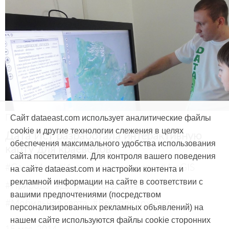
Продукты и услуги
Сайт dataeast.com использует аналитические файлы
cookie и другие технологии слежения в целях
Дата Ист разработала интерактивную
обеспечения максимального удобства использования
карту для краеведов
сайта посетителями. Для контроля вашего поведения
#CarryMap
#Интерактивная карта
#ArcGIS
на сайте dataeast.com и настройки контента и
рекламной информации на сайте в соответствии с
#Природа
#Дети
#География
вашими предпочтениями (посредством
#Мобильная карта
#Веб-приложение
персонализированных рекламных объявлений) на
нашем сайте используются файлы cookie сторонних
15 мая, 2014