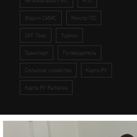
Региональная ГИС
РГО
Форум СИИС
Реестр ПО
SXF Tools
Туризм
Транспорт
Путеводитель
Сельское хозяйство
Карта РУ
Карта РУ Рыбалка