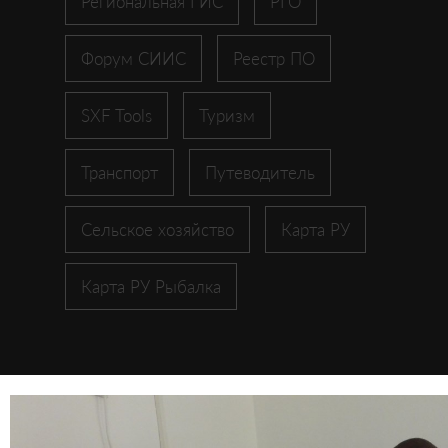
Региональная ГИС
РГО
Форум СИИС
Реестр ПО
SXF Tools
Туризм
Транспорт
Путеводитель
Сельское хозяйство
Карта РУ
Карта РУ Рыбалка