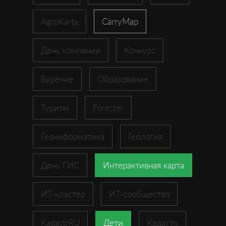
AgroKarta
CarryMap
День компании
Конкурс
Бурение
Образование
Туризм
Forester
Геоинформатика
Геология
День ГИС
Интерактивная карта
ИТ-кластер
ИТ-сообщество
KadastrRU
Дети
Кадастр