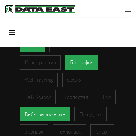
ArcGIS
XTools Pro
Конференция
География
WellTracking
CoGIS
TAB Reader
Геопортал
Esri
Веб-приложение
Праздник
Зоопарк
Технопарк
Спорт