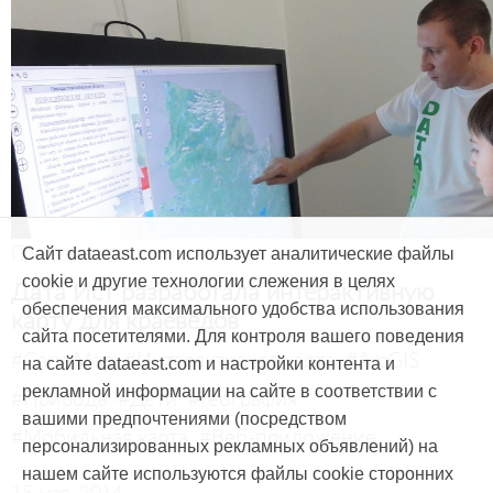
Продукты и услуги
Сайт dataeast.com использует аналитические файлы
cookie и другие технологии слежения в целях
Дата Ист разработала интерактивную
обеспечения максимального удобства использования
карту для краеведов
сайта посетителями. Для контроля вашего поведения
#CarryMap
#Интерактивная карта
#ArcGIS
на сайте dataeast.com и настройки контента и
рекламной информации на сайте в соответствии с
#Природа
#Дети
#География
вашими предпочтениями (посредством
#Мобильная карта
#Веб-приложение
персонализированных рекламных объявлений) на
нашем сайте используются файлы cookie сторонних
15 мая, 2014