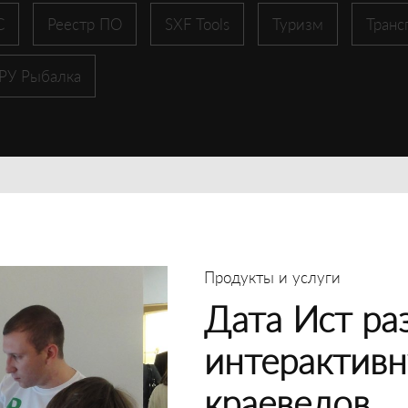
С
Реестр ПО
SXF Tools
Туризм
Транс
 РУ Рыбалка
Продукты и услуги
Дата Ист ра
интерактивн
краеведов