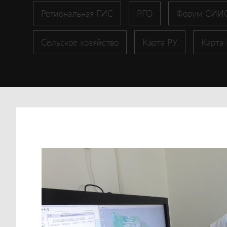
Региональная ГИС
РГО
Форум СИИ
Сельское хозяйство
Карта РУ
Карта