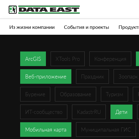
Услуги
Продукты
Истории успеха
Журна
Из жизни компании
События и проекты
Продукт
ArcGIS
XTools Pro
Конференция
Веб-приложение
Праздник
Зоопарк
Бурение
Образование
Туризм
ИТ-сообщество
KadastrRU
Дети
Мобильная карта
Муниципальная ГИС