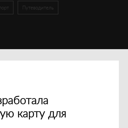
порт
Путеводитель
зработала
ую карту для