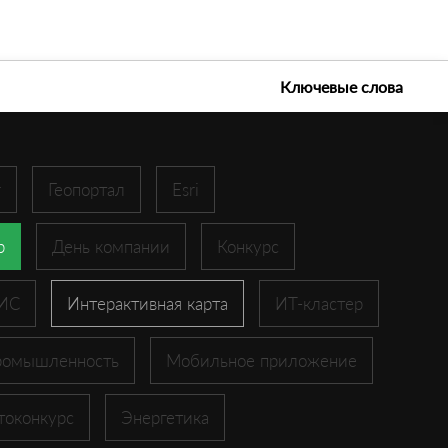
е технологии 2026
Ключевые слова
r
Геопортал
Esri
p
День компании
Конкурс
ГИС
Интерактивная карта
ИТ-кластер
ромышленность
Мобильное приложение
токонкурс
Энергетика