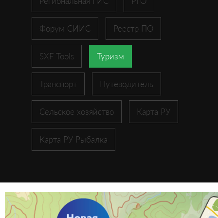
Региональная ГИС
РГО
Форум СИИС
Реестр ПО
SXF Tools
Туризм
Транспорт
Путеводитель
Сельское хозяйство
Карта РУ
Карта РУ Рыбалка