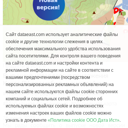
Сайт dataeast.com использует аналитические файлы
cookie и другие технологии слежения в целях
обеспечения максимального удобства использования
сайта посетителями. Для контроля вашего поведения
на сайте dataeast.com и настройки контента и
Продукты и услуги
рекламной информации на сайте в соответствии с
Выпущена новая версия приложения
вашими предпочтениями (посредством
Карта РУ для мобильных устройств
персонализированных рекламных объявлений) на
нашем сайте используются файлы cookie сторонних
#Туризм
#География
#Геоинформатика
компаний и социальных сетей. Подробнее об
#Мобильное приложение
#Мобильная карта
используемых файлах cookie и возможностях
изменения настроек ваших файлов cookie можно
26 июня, 2025
узнать в документе
«Политика cookie ООО Дата Ист»
.
Мы рады сообщить о выпуске новой версии