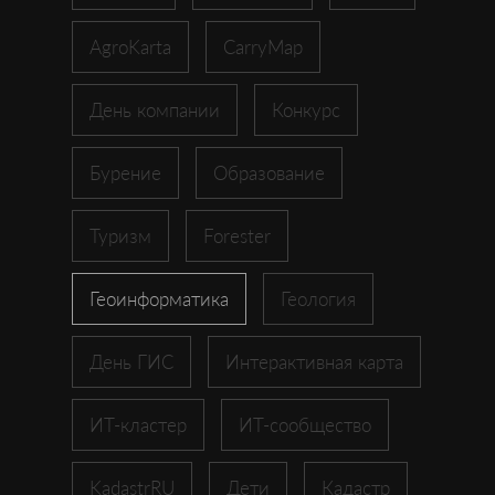
AgroKarta
CarryMap
День компании
Конкурс
Бурение
Образование
Туризм
Forester
Геоинформатика
Геология
День ГИС
Интерактивная карта
ИТ-кластер
ИТ-сообщество
KadastrRU
Дети
Кадастр