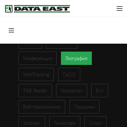
ArcGIS
XTools Pro
Конференция
География
WellTracking
CoGIS
TAB Reader
Геопортал
Esri
Веб-приложение
Праздник
Зоопарк
Технопарк
Спорт