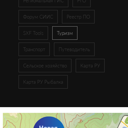
Региональная ГИС
РГО
Форум СИИС
Реестр ПО
SXF Tools
Туризм
Транспорт
Путеводитель
Сельское хозяйство
Карта РУ
Карта РУ Рыбалка