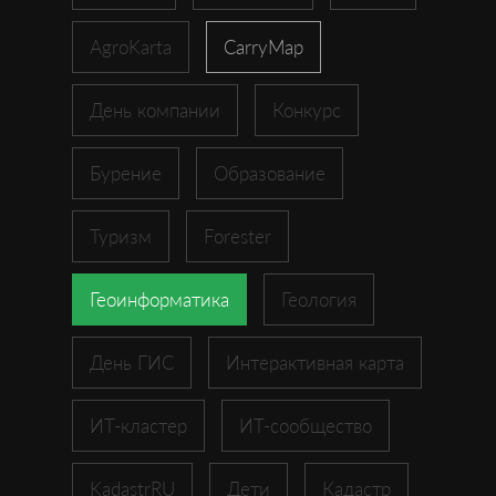
AgroKarta
CarryMap
День компании
Конкурс
Бурение
Образование
Туризм
Forester
Геоинформатика
Геология
День ГИС
Интерактивная карта
ИТ-кластер
ИТ-сообщество
KadastrRU
Дети
Кадастр