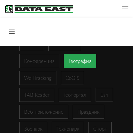
ArcGIS
XTools Pro
Конференция
География
WellTracking
CoGIS
TAB Reader
Геопортал
Esri
Веб-приложение
Праздник
Зоопарк
Технопарк
Спорт