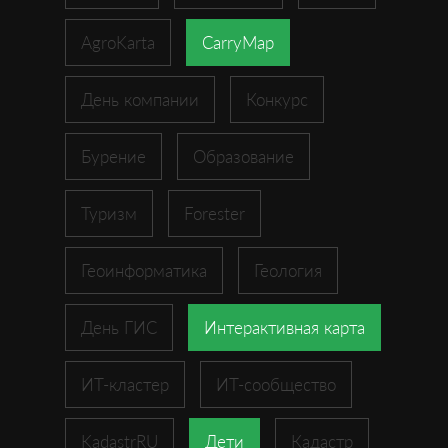
AgroKarta
CarryMap
День компании
Конкурс
Бурение
Образование
Туризм
Forester
Геоинформатика
Геология
День ГИС
Интерактивная карта
ИТ-кластер
ИТ-сообщество
KadastrRU
Дети
Кадастр