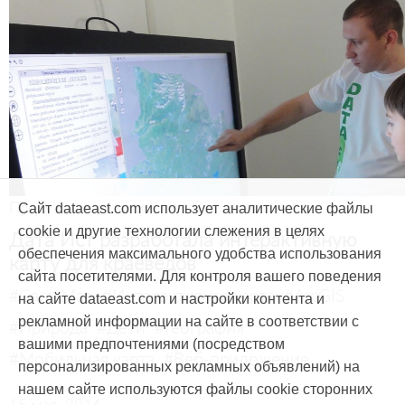
Продукты и услуги
Сайт dataeast.com использует аналитические файлы
cookie и другие технологии слежения в целях
Дата Ист разработала интерактивную
обеспечения максимального удобства использования
карту для краеведов
сайта посетителями. Для контроля вашего поведения
#CarryMap
#Интерактивная карта
#ArcGIS
на сайте dataeast.com и настройки контента и
рекламной информации на сайте в соответствии с
#Природа
#Дети
#География
вашими предпочтениями (посредством
#Мобильная карта
#Веб-приложение
персонализированных рекламных объявлений) на
нашем сайте используются файлы cookie сторонних
15 мая, 2014