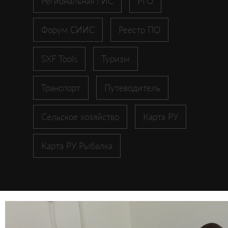
Региональная ГИС
РГО
Форум СИИС
Реестр ПО
SXF Tools
Туризм
Транспорт
Путеводитель
Сельское хозяйство
Карта РУ
Карта РУ Рыбалка