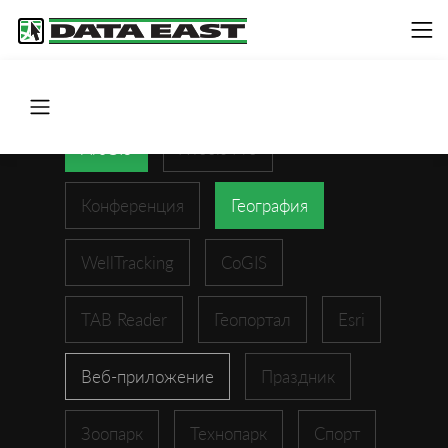
ArcGIS
XTools Pro
Конференция
География
WellTracking
CoGIS
TAB Reader
Геопортал
Esri
Веб-приложение
Праздник
Зоопарк
Технопарк
Спорт