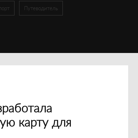
порт
Путеводитель
зработала
ую карту для