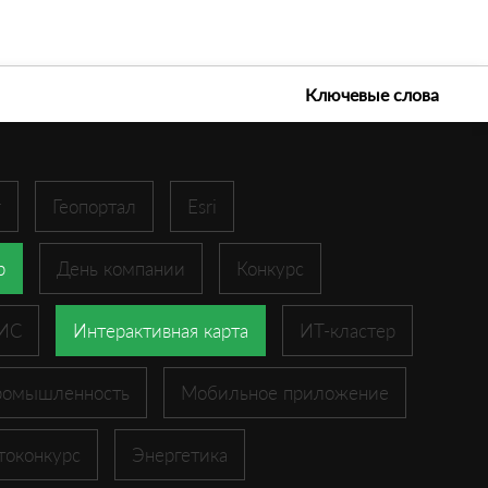
е технологии 2026
Ключевые слова
r
Геопортал
Esri
p
День компании
Конкурс
ГИС
Интерактивная карта
ИТ-кластер
ромышленность
Мобильное приложение
токонкурс
Энергетика