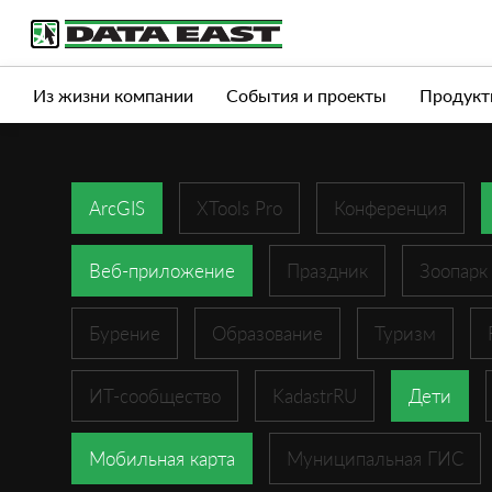
Услуги
Продукты
Истории успеха
Журна
Из жизни компании
События и проекты
Продукт
ArcGIS
XTools Pro
Конференция
Веб-приложение
Праздник
Зоопарк
Бурение
Образование
Туризм
ИТ-сообщество
KadastrRU
Дети
Мобильная карта
Муниципальная ГИС