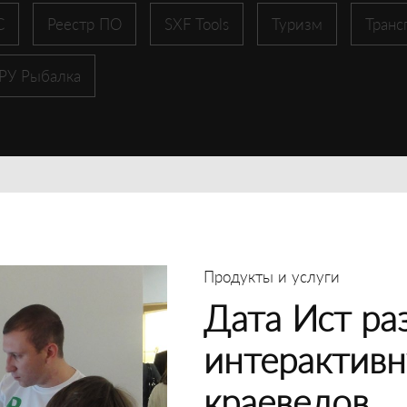
С
Реестр ПО
SXF Tools
Туризм
Транс
 РУ Рыбалка
Продукты и услуги
Дата Ист ра
интерактивн
краеведов