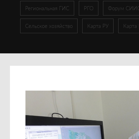
Региональная ГИС
РГО
Форум СИИ
Сельское хозяйство
Карта РУ
Карта