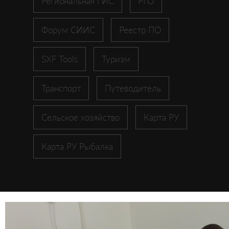
Региональная ГИС
РГО
Форум СИИС
Реестр ПО
SXF Tools
Туризм
Транспорт
Путеводитель
Сельское хозяйство
Карта РУ
Карта РУ Рыбалка