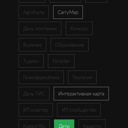
AgroKarta
CarryMap
День компании
Конкурс
Бурение
Образование
Туризм
Forester
Геоинформатика
Геология
День ГИС
Интерактивная карта
ИТ-кластер
ИТ-сообщество
KadastrRU
Дети
Кадастр