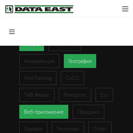
ArcGIS
XTools Pro
Конференция
География
WellTracking
CoGIS
TAB Reader
Геопортал
Esri
Веб-приложение
Праздник
Зоопарк
Технопарк
Спорт