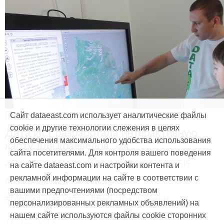
Продукты и услуги
Сайт dataeast.com использует аналитические файлы
cookie и другие технологии слежения в целях
Дата Ист разработала интерактивную
обеспечения максимального удобства использования
карту для краеведов
сайта посетителями. Для контроля вашего поведения
#CarryMap
#Интерактивная карта
#ArcGIS
на сайте dataeast.com и настройки контента и
рекламной информации на сайте в соответствии с
#Природа
#Дети
#География
вашими предпочтениями (посредством
#Мобильная карта
#Веб-приложение
персонализированных рекламных объявлений) на
нашем сайте используются файлы cookie сторонних
15 мая, 2014