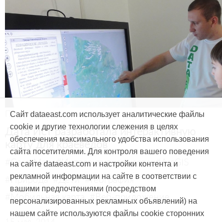
Продукты и услуги
Сайт dataeast.com использует аналитические файлы
cookie и другие технологии слежения в целях
Дата Ист разработала интерактивную
обеспечения максимального удобства использования
карту для краеведов
сайта посетителями. Для контроля вашего поведения
#CarryMap
#Интерактивная карта
#ArcGIS
на сайте dataeast.com и настройки контента и
рекламной информации на сайте в соответствии с
#Природа
#Дети
#География
вашими предпочтениями (посредством
#Мобильная карта
#Веб-приложение
персонализированных рекламных объявлений) на
нашем сайте используются файлы cookie сторонних
15 мая, 2014