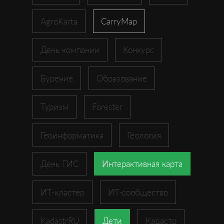
AgroKarta
CarryMap
День компании
Конкурс
Бурение
Образование
Туризм
Forester
Геоинформатика
Геология
День ГИС
Интерактивная карта
ИТ-кластер
ИТ-сообщество
KadastrRU
Дети
Кадастр