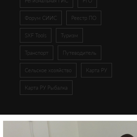
Региональная ГИС
РГО
Форум СИИС
Реестр ПО
SXF Tools
Туризм
Транспорт
Путеводитель
Сельское хозяйство
Карта РУ
Карта РУ Рыбалка