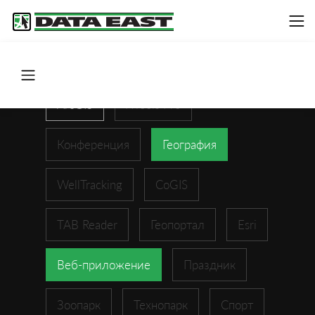
ArcGIS
XTools Pro
Конференция
География
WellTracking
CoGIS
TAB Reader
Геопортал
Esri
Веб-приложение
Праздник
Зоопарк
Технопарк
Спорт