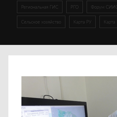
Региональная ГИС
РГО
Форум СИИ
Сельское хозяйство
Карта РУ
Карта