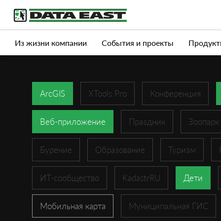
Услуги
Продукты
Истории успеха
Журна
Из жизни компании
События и проекты
Продукт
ArcGIS
XTools Pro
Конференция
Веб-приложение
Праздник
Зоопарк
Бурение
Образование
Туризм
ИТ-сообщество
KadastrRU
Дети
Мобильная карта
Муниципальная ГИС