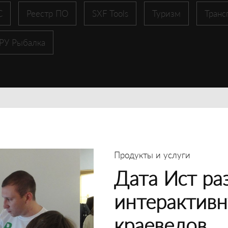
С
Реестр ПО
SXF Tools
Туризм
Транс
 РУ Рыбалка
Продукты и услуги
Дата Ист ра
интерактивн
краеведов