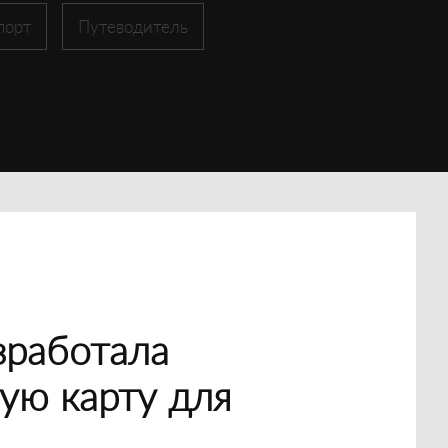
порт
Путеводитель
зработала
ую карту для