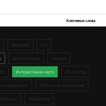
е технологии 2026
Ключевые слова
r
Геопортал
Esri
p
День компании
Конкурс
ГИС
Интерактивная карта
ИТ-кластер
ромышленность
Мобильное приложение
токонкурс
Энергетика