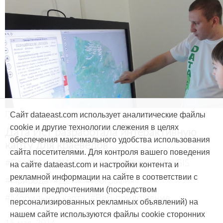
Продукты и услуги
Сайт dataeast.com использует аналитические файлы
cookie и другие технологии слежения в целях
Дата Ист разработала интерактивную
обеспечения максимального удобства использования
карту для краеведов
сайта посетителями. Для контроля вашего поведения
#CarryMap
#Интерактивная карта
#ArcGIS
на сайте dataeast.com и настройки контента и
рекламной информации на сайте в соответствии с
#Природа
#Дети
#География
вашими предпочтениями (посредством
#Мобильная карта
#Веб-приложение
персонализированных рекламных объявлений) на
нашем сайте используются файлы cookie сторонних
15 мая, 2014