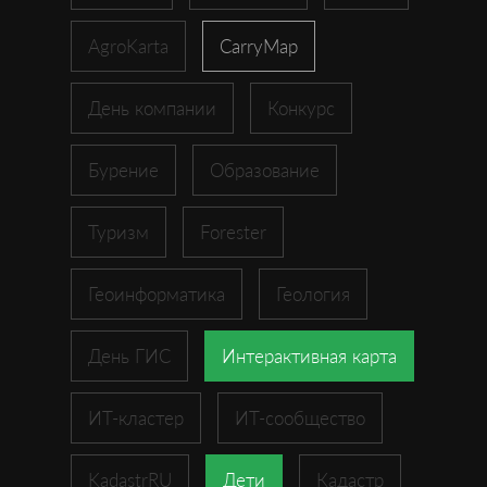
AgroKarta
CarryMap
День компании
Конкурс
Бурение
Образование
Туризм
Forester
Геоинформатика
Геология
День ГИС
Интерактивная карта
ИТ-кластер
ИТ-сообщество
KadastrRU
Дети
Кадастр