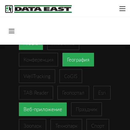
ArcGIS
XTools Pro
Конференция
География
WellTracking
CoGIS
TAB Reader
Геопортал
Esri
Веб-приложение
Праздник
Зоопарк
Технопарк
Спорт