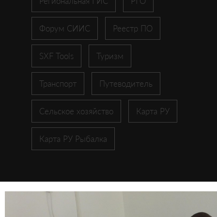
Региональная ГИС
РГО
Форум СИИС
Реестр ПО
SXF Tools
Туризм
Транспорт
Путеводитель
Сельское хозяйство
Карта РУ
Карта РУ Рыбалка