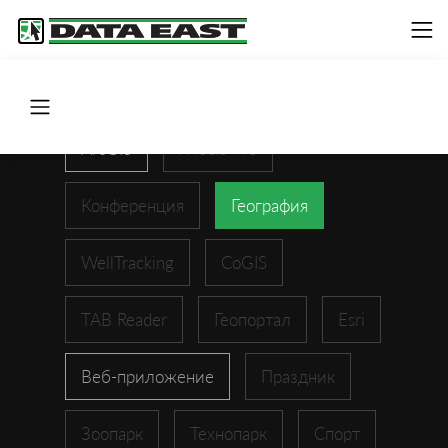
ArcGIS
XTools Pro
Конференция
География
WellTracking
CoGIS
TAB Reader
Геопортал
Esri
Веб-приложение
Праздник
Зоопарк
Технопарк
Спорт