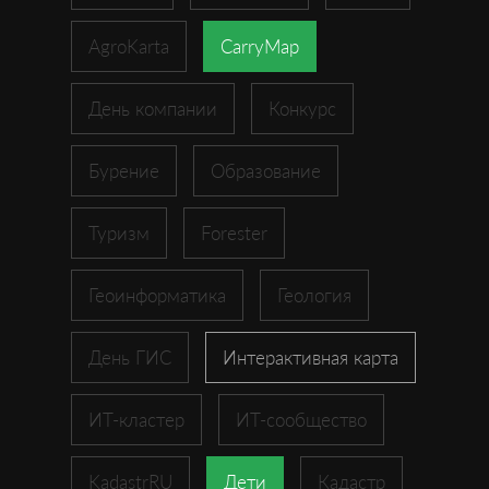
AgroKarta
CarryMap
День компании
Конкурс
Бурение
Образование
Туризм
Forester
Геоинформатика
Геология
День ГИС
Интерактивная карта
ИТ-кластер
ИТ-сообщество
KadastrRU
Дети
Кадастр