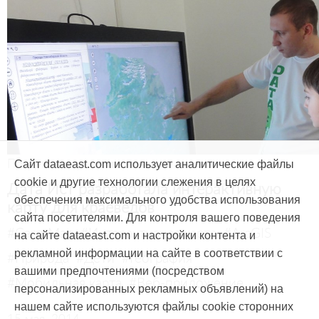
Продукты и услуги
Сайт dataeast.com использует аналитические файлы
cookie и другие технологии слежения в целях
Дата Ист разработала интерактивную
обеспечения максимального удобства использования
карту для краеведов
сайта посетителями. Для контроля вашего поведения
#CarryMap
#Интерактивная карта
#ArcGIS
на сайте dataeast.com и настройки контента и
рекламной информации на сайте в соответствии с
#Природа
#Дети
#География
вашими предпочтениями (посредством
#Мобильная карта
#Веб-приложение
персонализированных рекламных объявлений) на
нашем сайте используются файлы cookie сторонних
15 мая, 2014