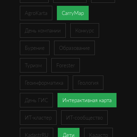
AgroKarta
CarryMap
День компании
Конкурс
Бурение
Образование
Туризм
Forester
Геоинформатика
Геология
День ГИС
Интерактивная карта
ИТ-кластер
ИТ-сообщество
KadastrRU
Дети
Кадастр