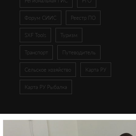
Региональная ГИС
РГО
Форум СИИС
Реестр ПО
SXF Tools
Туризм
Транспорт
Путеводитель
Сельское хозяйство
Карта РУ
Карта РУ Рыбалка