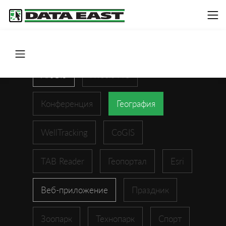
ArcGIS
XTools Pro
Конференция
География
WellTracking
CoGIS
TAB Reader
Геопортал
Esri
Веб-приложение
Праздник
Зоопарк
Технопарк
Спорт