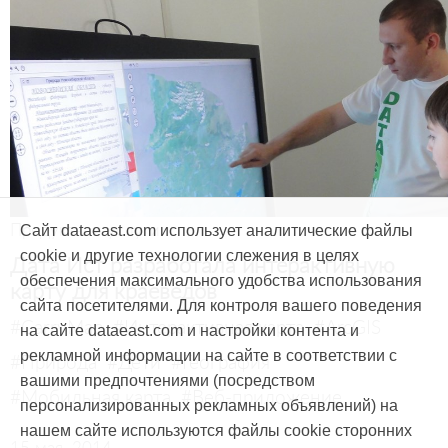
Продукты и услуги
Сайт dataeast.com использует аналитические файлы
cookie и другие технологии слежения в целях
Дата Ист разработала интерактивную
обеспечения максимального удобства использования
карту для краеведов
сайта посетителями. Для контроля вашего поведения
#CarryMap
#Интерактивная карта
#ArcGIS
на сайте dataeast.com и настройки контента и
рекламной информации на сайте в соответствии с
#Природа
#Дети
#География
вашими предпочтениями (посредством
#Мобильная карта
#Веб-приложение
персонализированных рекламных объявлений) на
нашем сайте используются файлы cookie сторонних
15 мая, 2014