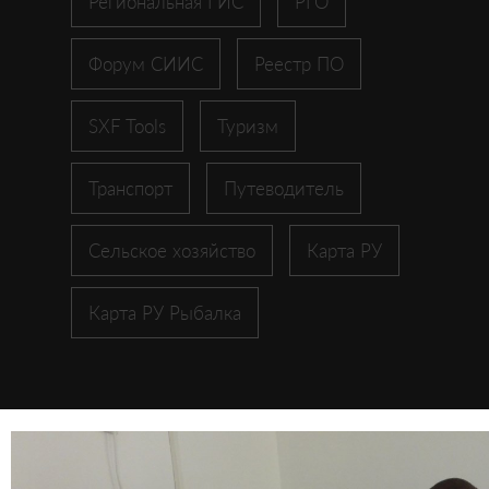
Региональная ГИС
РГО
Форум СИИС
Реестр ПО
SXF Tools
Туризм
Транспорт
Путеводитель
Сельское хозяйство
Карта РУ
Карта РУ Рыбалка