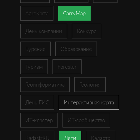
AgroKarta
CarryMap
День компании
Конкурс
Бурение
Образование
Туризм
Forester
Геоинформатика
Геология
День ГИС
Интерактивная карта
ИТ-кластер
ИТ-сообщество
KadastrRU
Дети
Кадастр