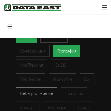
ArcGIS
XTools Pro
Конференция
География
WellTracking
CoGIS
TAB Reader
Геопортал
Esri
Веб-приложение
Праздник
Зоопарк
Технопарк
Спорт