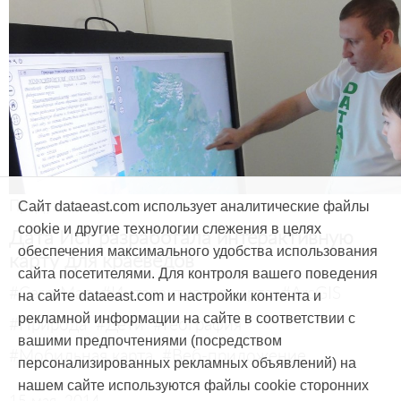
Продукты и услуги
Сайт dataeast.com использует аналитические файлы
cookie и другие технологии слежения в целях
Дата Ист разработала интерактивную
обеспечения максимального удобства использования
карту для краеведов
сайта посетителями. Для контроля вашего поведения
#CarryMap
#Интерактивная карта
#ArcGIS
на сайте dataeast.com и настройки контента и
рекламной информации на сайте в соответствии с
#Природа
#Дети
#География
вашими предпочтениями (посредством
#Мобильная карта
#Веб-приложение
персонализированных рекламных объявлений) на
нашем сайте используются файлы cookie сторонних
15 мая, 2014