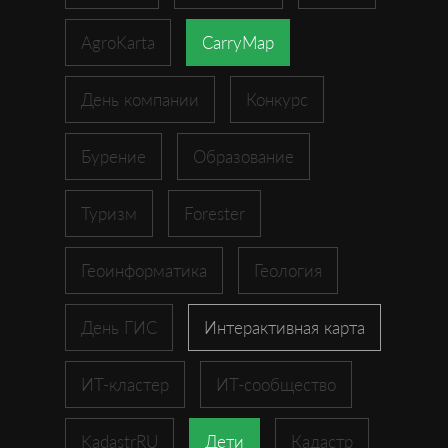
AgroKarta
CarryMap
День компании
Конкурс
Бурение
Образование
Туризм
Forester
Геоинформатика
Геология
День ГИС
Интерактивная карта
ИТ-кластер
ИТ-сообщество
KadastrRU
Дети
Кадастр