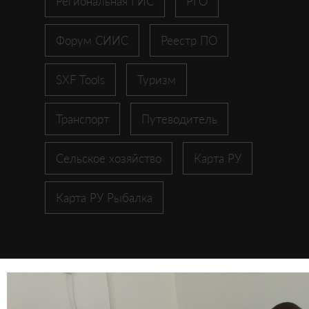
Региональная ГИС
РГО
Форум СИИС
Реестр ПО
SXF Tools
Туризм
Транспорт
Путеводитель
Сельское хозяйство
Карта РУ
Карта РУ Рыбалка