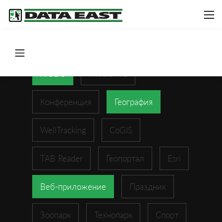
ArcGIS
XTools Pro
Конференция
География
WellTracking
CoGIS
TAB Reader
Геопортал
Esri
Веб-приложение
Праздник
Зоопарк
Технопарк
Спорт