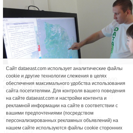
Продукты и услуги
Сайт dataeast.com использует аналитические файлы
cookie и другие технологии слежения в целях
Дата Ист разработала интерактивную
обеспечения максимального удобства использования
карту для краеведов
сайта посетителями. Для контроля вашего поведения
#CarryMap
#Интерактивная карта
#ArcGIS
на сайте dataeast.com и настройки контента и
рекламной информации на сайте в соответствии с
#Природа
#Дети
#География
вашими предпочтениями (посредством
#Мобильная карта
#Веб-приложение
персонализированных рекламных объявлений) на
нашем сайте используются файлы cookie сторонних
15 мая, 2014