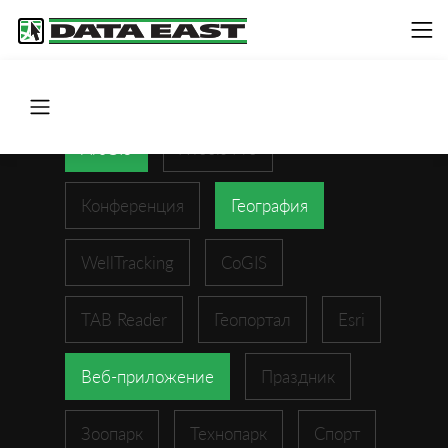
ArcGIS
XTools Pro
Конференция
География
WellTracking
CoGIS
TAB Reader
Геопортал
Esri
Веб-приложение
Праздник
Зоопарк
Технопарк
Спорт