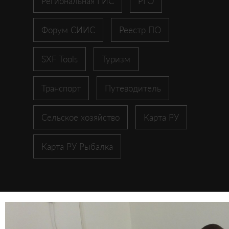
Региональная ГИС
РГО
Форум СИИС
Реестр ПО
SXF Tools
Туризм
Транспорт
Путеводитель
Сельское хозяйство
Карта РУ
Карта РУ Рыбалка