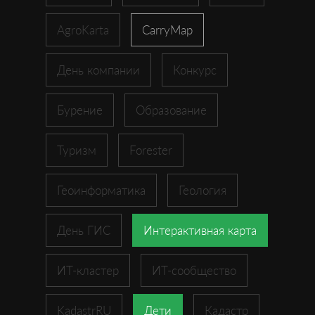
AgroKarta
CarryMap
День компании
Конкурс
Бурение
Образование
Туризм
Forester
Геоинформатика
Геология
День ГИС
Интерактивная карта
ИТ-кластер
ИТ-сообщество
KadastrRU
Дети
Кадастр