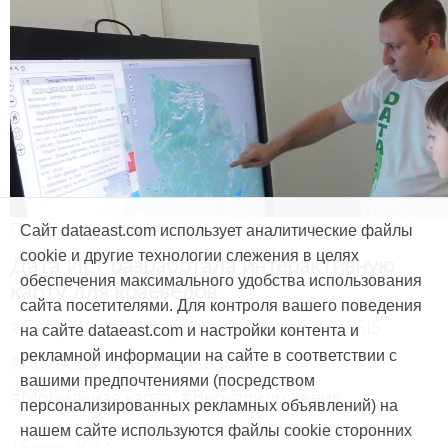
Продукты и услуги
Сайт dataeast.com использует аналитические файлы
cookie и другие технологии слежения в целях
Дата Ист разработала интерактивную
обеспечения максимального удобства использования
карту для краеведов
сайта посетителями. Для контроля вашего поведения
#CarryMap
#Интерактивная карта
#ArcGIS
на сайте dataeast.com и настройки контента и
рекламной информации на сайте в соответствии с
#Природа
#Дети
#География
вашими предпочтениями (посредством
#Мобильная карта
#Веб-приложение
персонализированных рекламных объявлений) на
нашем сайте используются файлы cookie сторонних
15 мая, 2014