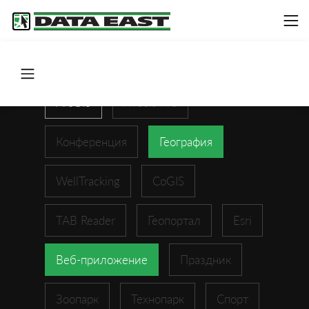
ArcGIS
XTools Pro
Конференция
География
WellTracking
CoGIS
TAB Reader
Геопортал
Esri
Веб-приложение
Праздник
Зоопарк
Технопарк
Спорт