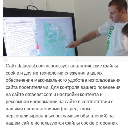
Продукты и услуги
Сайт dataeast.com использует аналитические файлы
cookie и другие технологии слежения в целях
Дата Ист разработала интерактивную
обеспечения максимального удобства использования
карту для краеведов
сайта посетителями. Для контроля вашего поведения
#CarryMap
#Интерактивная карта
#ArcGIS
на сайте dataeast.com и настройки контента и
рекламной информации на сайте в соответствии с
#Природа
#Дети
#География
вашими предпочтениями (посредством
#Мобильная карта
#Веб-приложение
персонализированных рекламных объявлений) на
нашем сайте используются файлы cookie сторонних
15 мая, 2014