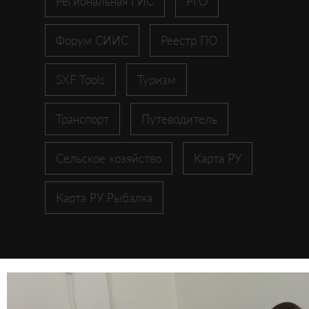
Региональная ГИС
РГО
Форум СИИС
Реестр ПО
SXF Tools
Туризм
Транспорт
Путеводитель
Сельское хозяйство
Карта РУ
Карта РУ Рыбалка