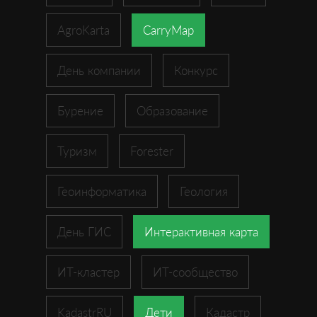
AgroKarta
CarryMap
День компании
Конкурс
Бурение
Образование
Туризм
Forester
Геоинформатика
Геология
День ГИС
Интерактивная карта
ИТ-кластер
ИТ-сообщество
KadastrRU
Дети
Кадастр