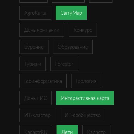
AgroKarta
CarryMap
День компании
Конкурс
Бурение
Образование
Туризм
Forester
Геоинформатика
Геология
День ГИС
Интерактивная карта
ИТ-кластер
ИТ-сообщество
KadastrRU
Дети
Кадастр