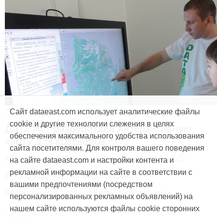
Продукты и услуги
Сайт dataeast.com использует аналитические файлы
cookie и другие технологии слежения в целях
Дата Ист разработала интерактивную
обеспечения максимального удобства использования
карту для краеведов
сайта посетителями. Для контроля вашего поведения
#CarryMap
#Интерактивная карта
#ArcGIS
на сайте dataeast.com и настройки контента и
рекламной информации на сайте в соответствии с
#Природа
#Дети
#География
вашими предпочтениями (посредством
#Мобильная карта
#Веб-приложение
персонализированных рекламных объявлений) на
нашем сайте используются файлы cookie сторонних
15 мая, 2014