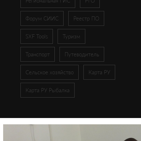
Региональная ГИС
РГО
Форум СИИС
Реестр ПО
SXF Tools
Туризм
Транспорт
Путеводитель
Сельское хозяйство
Карта РУ
Карта РУ Рыбалка