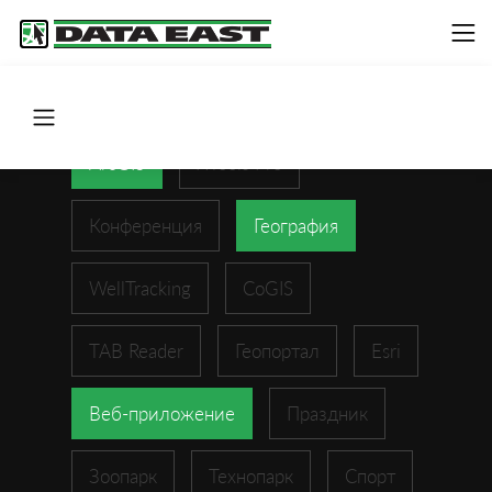
ArcGIS
XTools Pro
Конференция
География
WellTracking
CoGIS
TAB Reader
Геопортал
Esri
Веб-приложение
Праздник
Зоопарк
Технопарк
Спорт