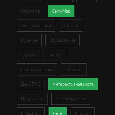
AgroKarta
CarryMap
День компании
Конкурс
Бурение
Образование
Туризм
Forester
Геоинформатика
Геология
День ГИС
Интерактивная карта
ИТ-кластер
ИТ-сообщество
KadastrRU
Дети
Кадастр