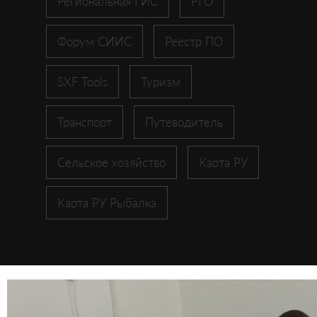
Региональная ГИС
РГО
Форум СИИС
Реестр ПО
SXF Tools
Туризм
Транспорт
Путеводитель
Сельское хозяйство
Карта РУ
Карта РУ Рыбалка