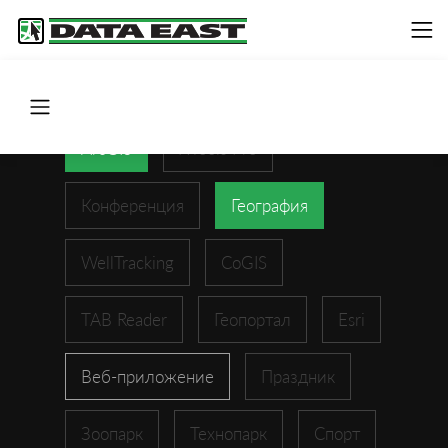
ArcGIS
XTools Pro
Конференция
География
WellTracking
CoGIS
TAB Reader
Геопортал
Esri
Веб-приложение
Праздник
Зоопарк
Технопарк
Спорт