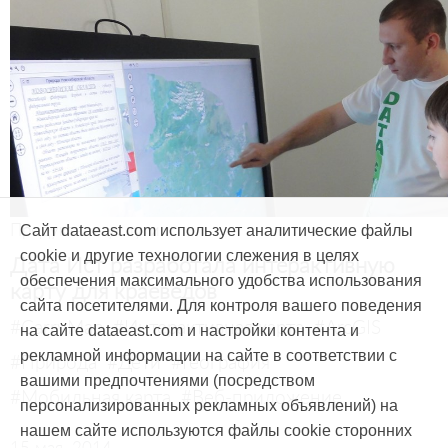
Продукты и услуги
Сайт dataeast.com использует аналитические файлы
cookie и другие технологии слежения в целях
Дата Ист разработала интерактивную
обеспечения максимального удобства использования
карту для краеведов
сайта посетителями. Для контроля вашего поведения
#CarryMap
#Интерактивная карта
#ArcGIS
на сайте dataeast.com и настройки контента и
рекламной информации на сайте в соответствии с
#Природа
#Дети
#География
вашими предпочтениями (посредством
#Мобильная карта
#Веб-приложение
персонализированных рекламных объявлений) на
нашем сайте используются файлы cookie сторонних
15 мая, 2014