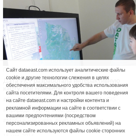
Продукты и услуги
Сайт dataeast.com использует аналитические файлы
cookie и другие технологии слежения в целях
Дата Ист разработала интерактивную
обеспечения максимального удобства использования
карту для краеведов
сайта посетителями. Для контроля вашего поведения
#CarryMap
#Интерактивная карта
#ArcGIS
на сайте dataeast.com и настройки контента и
рекламной информации на сайте в соответствии с
#Природа
#Дети
#География
вашими предпочтениями (посредством
#Мобильная карта
#Веб-приложение
персонализированных рекламных объявлений) на
нашем сайте используются файлы cookie сторонних
15 мая, 2014