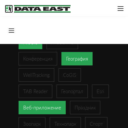
ArcGIS
XTools Pro
Конференция
География
WellTracking
CoGIS
TAB Reader
Геопортал
Esri
Веб-приложение
Праздник
Зоопарк
Технопарк
Спорт