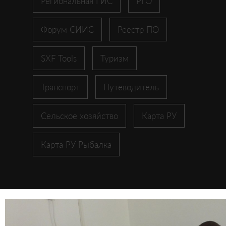
Региональная ГИС
РГО
Форум СИИС
Реестр ПО
SXF Tools
Туризм
Транспорт
Путеводитель
Сельское хозяйство
Карта РУ
Карта РУ Рыбалка