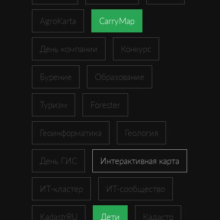
AgroKarta
CarryMap
День компании
Конкурс
Бурение
Образование
Туризм
Forester
Геоинформатика
Геология
День ГИС
Интерактивная карта
ИТ-кластер
ИТ-сообщество
KadastrRU
Дети
Кадастр