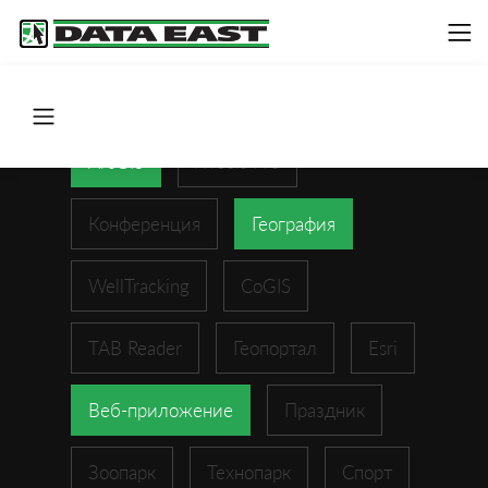
ArcGIS
XTools Pro
Конференция
География
WellTracking
CoGIS
TAB Reader
Геопортал
Esri
Веб-приложение
Праздник
Зоопарк
Технопарк
Спорт