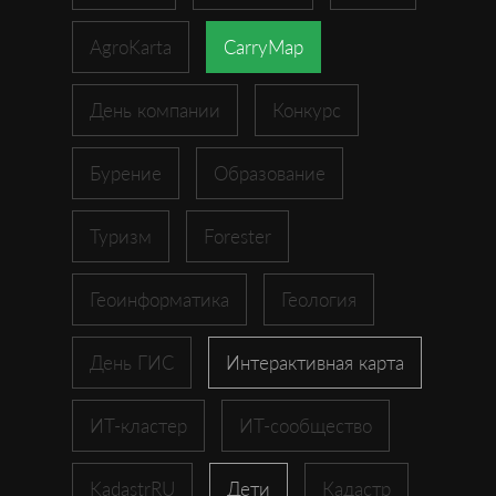
AgroKarta
CarryMap
День компании
Конкурс
Бурение
Образование
Туризм
Forester
Геоинформатика
Геология
День ГИС
Интерактивная карта
ИТ-кластер
ИТ-сообщество
KadastrRU
Дети
Кадастр