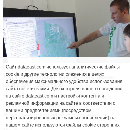
Продукты и услуги
Сайт dataeast.com использует аналитические файлы
cookie и другие технологии слежения в целях
Дата Ист разработала интерактивную
обеспечения максимального удобства использования
карту для краеведов
сайта посетителями. Для контроля вашего поведения
#CarryMap
#Интерактивная карта
#ArcGIS
на сайте dataeast.com и настройки контента и
рекламной информации на сайте в соответствии с
#Природа
#Дети
#География
вашими предпочтениями (посредством
#Мобильная карта
#Веб-приложение
персонализированных рекламных объявлений) на
нашем сайте используются файлы cookie сторонних
15 мая, 2014