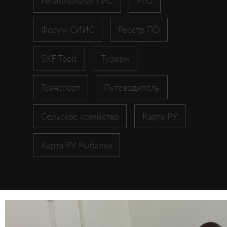
Региональная ГИС
РГО
Форум СИИС
Реестр ПО
SXF Tools
Туризм
Транспорт
Путеводитель
Сельское хозяйство
Карта РУ
Карта РУ Рыбалка