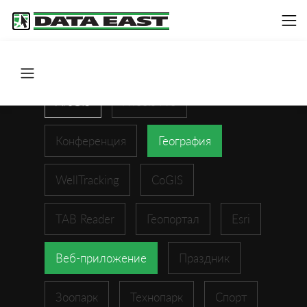
ArcGIS
XTools Pro
Конференция
География
WellTracking
CoGIS
TAB Reader
Геопортал
Esri
Веб-приложение
Праздник
Зоопарк
Технопарк
Спорт