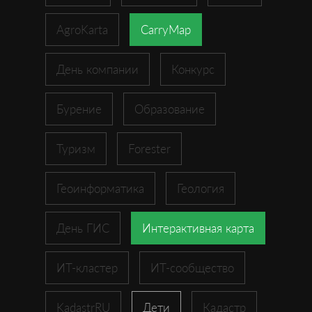
AgroKarta
CarryMap
День компании
Конкурс
Бурение
Образование
Туризм
Forester
Геоинформатика
Геология
День ГИС
Интерактивная карта
ИТ-кластер
ИТ-сообщество
KadastrRU
Дети
Кадастр