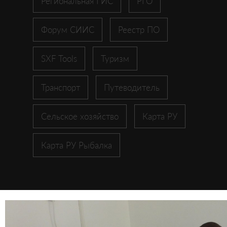
Региональная ГИС
РГО
Форум СИИС
Реестр ПО
SXF Tools
Туризм
Транспорт
Путеводитель
Сельское хозяйство
Карта РУ
Карта РУ Рыбалка