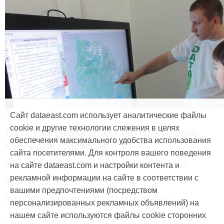
Продукты и услуги
Сайт dataeast.com использует аналитические файлы
cookie и другие технологии слежения в целях
Дата Ист разработала интерактивную
обеспечения максимального удобства использования
карту для краеведов
сайта посетителями. Для контроля вашего поведения
#CarryMap
#Интерактивная карта
#ArcGIS
на сайте dataeast.com и настройки контента и
рекламной информации на сайте в соответствии с
#Природа
#Дети
#География
вашими предпочтениями (посредством
#Мобильная карта
#Веб-приложение
персонализированных рекламных объявлений) на
нашем сайте используются файлы cookie сторонних
15 мая, 2014