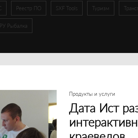
С
Реестр ПО
SXF Tools
Туризм
Транс
 РУ Рыбалка
Продукты и услуги
Дата Ист ра
интерактивн
краеведов