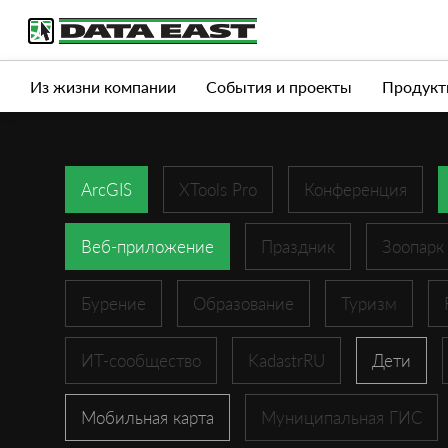
Услуги
Продукты
Истории успеха
Журна
Из жизни компании
События и проекты
Продукт
ArcGIS
XTools Pro
Конференция
Веб-приложение
Праздник
Зоопарк
Бурение
Образование
Туризм
ИТ-сообщество
KadastrRU
Дети
Мобильная карта
Муниципальная ГИС