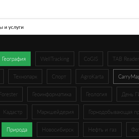
л
О компании
Современные геоинформационны
ы и услуги
География
WellTracking
CoGIS
TAB Reade
Технопарк
Спорт
AgroKarta
CarryMa
Forester
Геоинформатика
Геология
День 
Кадастр
Маркшейдерия
Горнодобывающая п
Природа
Новосибирск
Нефть и газ
Фо