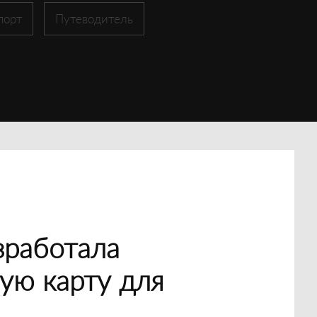
порт
Путеводитель
зработала
ую карту для