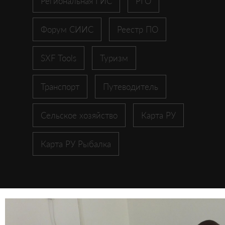
Региональная ГИС
РГО
Форум СИИС
Реестр ПО
SXF Tools
Туризм
Транспорт
Путеводитель
Сельское хозяйство
Карта РУ
Карта РУ Рыбалка