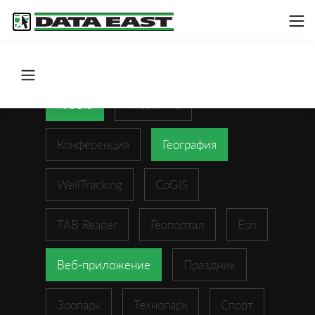
ArcGIS
XTools Pro
Конференция
География
WellTracking
CoGIS
TAB Reader
Геопортал
Esri
Веб-приложение
Праздник
Зоопарк
Технопарк
Спорт