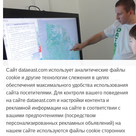
Продукты и услуги
Сайт dataeast.com использует аналитические файлы
cookie и другие технологии слежения в целях
Дата Ист разработала интерактивную
обеспечения максимального удобства использования
карту для краеведов
сайта посетителями. Для контроля вашего поведения
#CarryMap
#Интерактивная карта
#ArcGIS
на сайте dataeast.com и настройки контента и
рекламной информации на сайте в соответствии с
#Природа
#Дети
#География
вашими предпочтениями (посредством
#Мобильная карта
#Веб-приложение
персонализированных рекламных объявлений) на
нашем сайте используются файлы cookie сторонних
15 мая, 2014