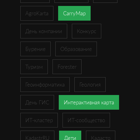
AgroKarta
CarryMap
День компании
Конкурс
Бурение
Образование
Туризм
Forester
Геоинформатика
Геология
День ГИС
Интерактивная карта
ИТ-кластер
ИТ-сообщество
KadastrRU
Дети
Кадастр