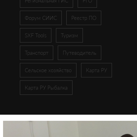
Региональная ГИС
РГО
Форум СИИС
Реестр ПО
SXF Tools
Туризм
Транспорт
Путеводитель
Сельское хозяйство
Карта РУ
Карта РУ Рыбалка