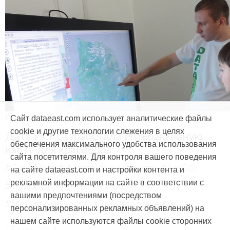
Продукты и услуги
Сайт dataeast.com использует аналитические файлы
cookie и другие технологии слежения в целях
Дата Ист разработала интерактивную
обеспечения максимального удобства использования
карту для краеведов
сайта посетителями. Для контроля вашего поведения
#CarryMap
#Интерактивная карта
#ArcGIS
на сайте dataeast.com и настройки контента и
рекламной информации на сайте в соответствии с
#Природа
#Дети
#География
вашими предпочтениями (посредством
#Мобильная карта
#Веб-приложение
персонализированных рекламных объявлений) на
нашем сайте используются файлы cookie сторонних
15 мая, 2014