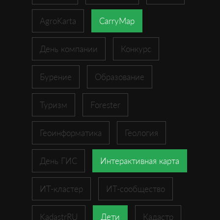
AgroKarta
CarryMap
День компании
Конкурс
Бурение
Образование
Туризм
Forester
Геоинформатика
Геология
День ГИС
Интерактивная карта
ИТ-кластер
ИТ-сообщество
KadastrRU
Дети
Кадастр