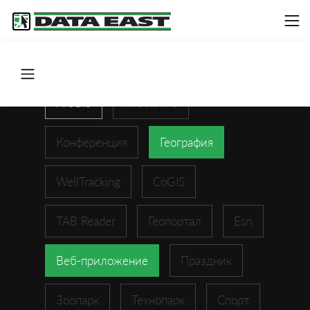
ArcGIS
XTools Pro
Конференция
География
WellTracking
CoGIS
TAB Reader
Геопортал
Esri
Веб-приложение
Праздник
Зоопарк
Технопарк
Спорт