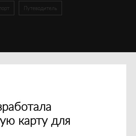
порт
Путеводитель
зработала
ую карту для