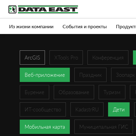
Услуги
Продукты
Истории успеха
Журна
Из жизни компании
События и проекты
Продукт
ArcGIS
XTools Pro
Конференция
Веб-приложение
Праздник
Зоопарк
Бурение
Образование
Туризм
ИТ-сообщество
KadastrRU
Дети
Мобильная карта
Муниципальная ГИС