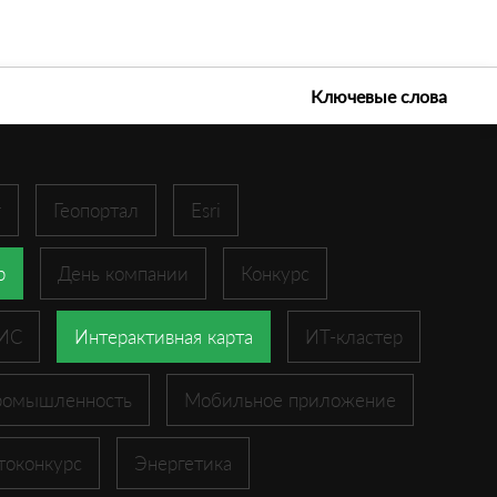
е технологии 2026
Ключевые слова
r
Геопортал
Esri
p
День компании
Конкурс
ГИС
Интерактивная карта
ИТ-кластер
ромышленность
Мобильное приложение
токонкурс
Энергетика