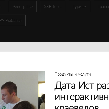
С
Реестр ПО
SXF Tools
Туризм
Транс
 РУ Рыбалка
Продукты и услуги
Дата Ист ра
интерактивн
краеведов