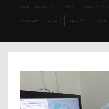
Региональная ГИС
РГО
Форум СИИ
Сельское хозяйство
Карта РУ
Карта