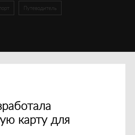
порт
Путеводитель
зработала
ую карту для