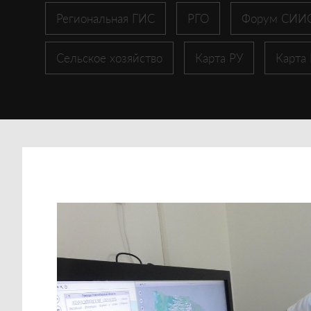
Региональная ГИС
РГО
Форум СИИ
Сельское хозяйство
Карта РУ
Карта