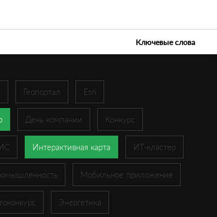
е технологии 2026
Ключевые слова
r
Геопортал
Esri
p
День компании
Конкурс
ГИС
Интерактивная карта
ИТ-кластер
ромышленность
Мобильное приложение
токонкурс
Энергетика