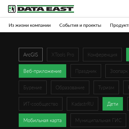
Услуги
Продукты
Истории успеха
Журна
Из жизни компании
События и проекты
Продукт
ArcGIS
XTools Pro
Конференция
Веб-приложение
Праздник
Зоопарк
Бурение
Образование
Туризм
ИТ-сообщество
KadastrRU
Дети
Мобильная карта
Муниципальная ГИС