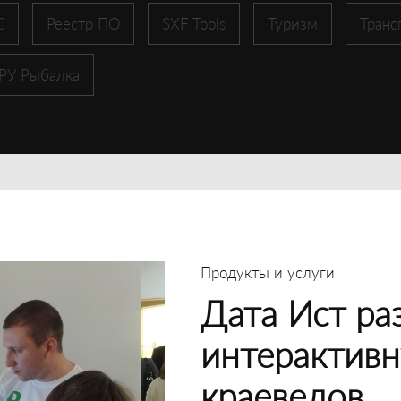
С
Реестр ПО
SXF Tools
Туризм
Транс
 РУ Рыбалка
Продукты и услуги
Дата Ист ра
интерактивн
краеведов