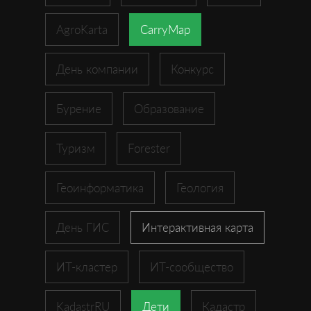
AgroKarta
CarryMap
День компании
Конкурс
Бурение
Образование
Туризм
Forester
Геоинформатика
Геология
День ГИС
Интерактивная карта
ИТ-кластер
ИТ-сообщество
KadastrRU
Дети
Кадастр