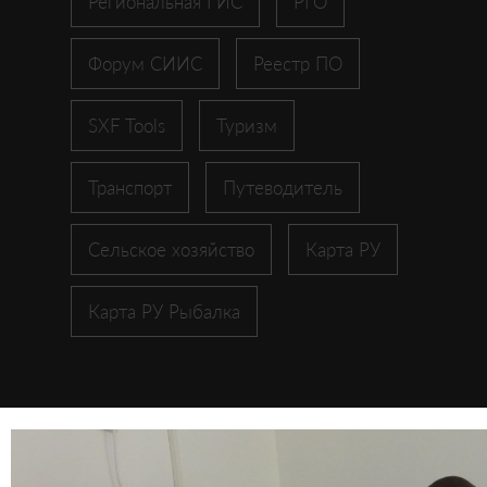
Региональная ГИС
РГО
Форум СИИС
Реестр ПО
SXF Tools
Туризм
Транспорт
Путеводитель
Сельское хозяйство
Карта РУ
Карта РУ Рыбалка