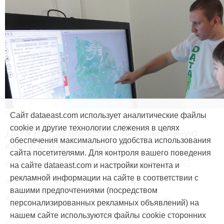
Продукты и услуги
Сайт dataeast.com использует аналитические файлы
cookie и другие технологии слежения в целях
Дата Ист разработала интерактивную
обеспечения максимального удобства использования
карту для краеведов
сайта посетителями. Для контроля вашего поведения
#CarryMap
#Интерактивная карта
#ArcGIS
на сайте dataeast.com и настройки контента и
рекламной информации на сайте в соответствии с
#Природа
#Дети
#География
вашими предпочтениями (посредством
#Мобильная карта
#Веб-приложение
персонализированных рекламных объявлений) на
нашем сайте используются файлы cookie сторонних
15 мая, 2014