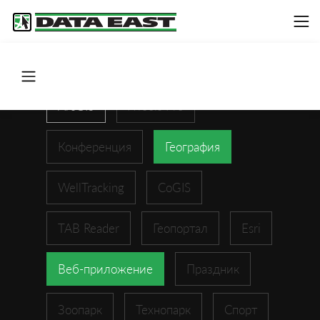
ArcGIS
XTools Pro
Конференция
География
WellTracking
CoGIS
TAB Reader
Геопортал
Esri
Веб-приложение
Праздник
Зоопарк
Технопарк
Спорт