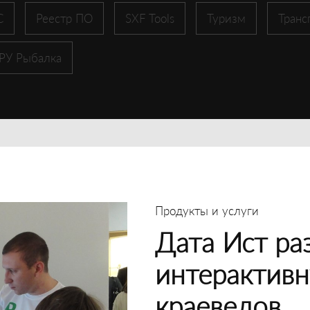
С
Реестр ПО
SXF Tools
Туризм
Транс
 РУ Рыбалка
Продукты и услуги
Дата Ист ра
интерактивн
краеведов