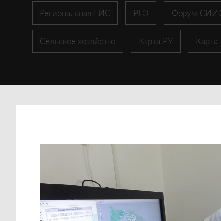
Региональная ГИС
РГО
Форум СИИ
Сельское хозяйство
Карта РУ
Карта