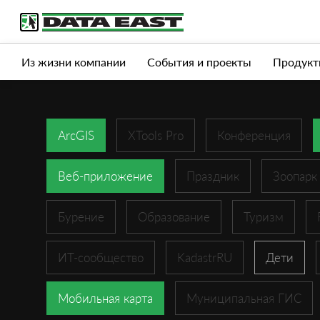
Услуги
Продукты
Истории успеха
Журна
Из жизни компании
События и проекты
Продукт
ArcGIS
XTools Pro
Конференция
Веб-приложение
Праздник
Зоопарк
Бурение
Образование
Туризм
ИТ-сообщество
KadastrRU
Дети
Мобильная карта
Муниципальная ГИС