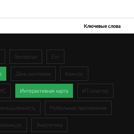
е технологии 2026
Ключевые слова
r
Геопортал
Esri
p
День компании
Конкурс
ГИС
Интерактивная карта
ИТ-кластер
ромышленность
Мобильное приложение
токонкурс
Энергетика