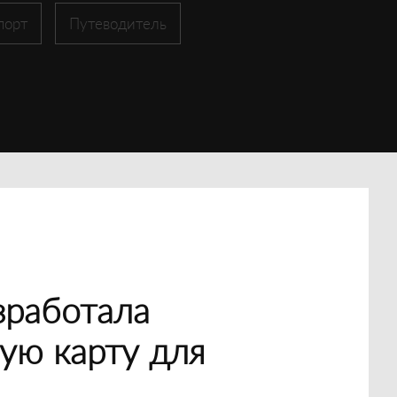
порт
Путеводитель
зработала
ую карту для