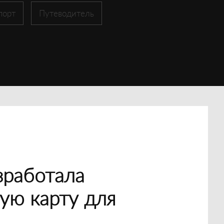
порт
Путеводитель
зработала
ую карту для