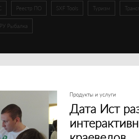
С
Реестр ПО
SXF Tools
Туризм
Транс
 РУ Рыбалка
Продукты и услуги
Дата Ист ра
интерактивн
краеведов