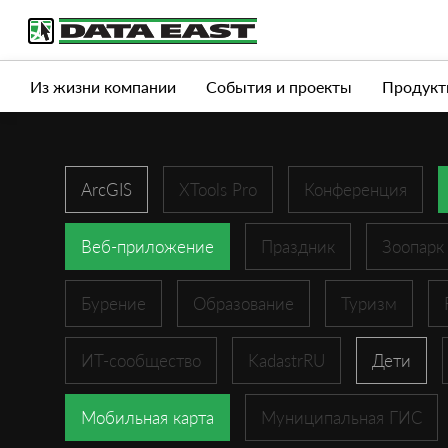
Услуги
Продукты
Истории успеха
Журна
Из жизни компании
События и проекты
Продукт
ArcGIS
XTools Pro
Конференция
Веб-приложение
Праздник
Зоопарк
Бурение
Образование
Туризм
ИТ-сообщество
KadastrRU
Дети
Мобильная карта
Муниципальная ГИС