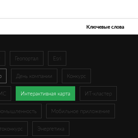
е технологии 2026
Ключевые слова
r
Геопортал
Esri
p
День компании
Конкурс
ГИС
Интерактивная карта
ИТ-кластер
ромышленность
Мобильное приложение
токонкурс
Энергетика