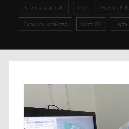
Региональная ГИС
РГО
Форум СИИ
Сельское хозяйство
Карта РУ
Карта