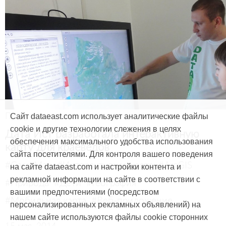
Продукты и услуги
Сайт dataeast.com использует аналитические файлы
cookie и другие технологии слежения в целях
Дата Ист разработала интерактивную
обеспечения максимального удобства использования
карту для краеведов
сайта посетителями. Для контроля вашего поведения
#CarryMap
#Интерактивная карта
#ArcGIS
на сайте dataeast.com и настройки контента и
рекламной информации на сайте в соответствии с
#Природа
#Дети
#География
вашими предпочтениями (посредством
#Мобильная карта
#Веб-приложение
персонализированных рекламных объявлений) на
нашем сайте используются файлы cookie сторонних
15 мая, 2014