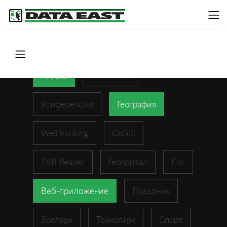
ArcGIS
XTools Pro
Конференция
География
WellTracking
CoGIS
TAB Reader
Геопортал
Esri
Веб-приложение
Праздник
Зоопарк
Технопарк
Спорт