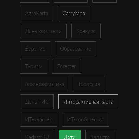
AgroKarta
CarryMap
День компании
Конкурс
Бурение
Образование
Туризм
Forester
Геоинформатика
Геология
День ГИС
Интерактивная карта
ИТ-кластер
ИТ-сообщество
KadastrRU
Дети
Кадастр