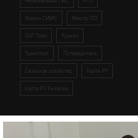
Региональная ГИС
РГО
Форум СИИС
Реестр ПО
SXF Tools
Туризм
Транспорт
Путеводитель
Сельское хозяйство
Карта РУ
Карта РУ Рыбалка