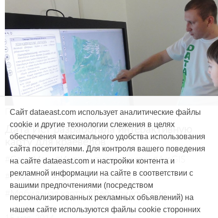
Продукты и услуги
Сайт dataeast.com использует аналитические файлы
cookie и другие технологии слежения в целях
Дата Ист разработала интерактивную
обеспечения максимального удобства использования
карту для краеведов
сайта посетителями. Для контроля вашего поведения
#CarryMap
#Интерактивная карта
#ArcGIS
на сайте dataeast.com и настройки контента и
рекламной информации на сайте в соответствии с
#Природа
#Дети
#География
вашими предпочтениями (посредством
#Мобильная карта
#Веб-приложение
персонализированных рекламных объявлений) на
нашем сайте используются файлы cookie сторонних
15 мая, 2014