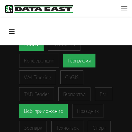
ArcGIS
XTools Pro
Конференция
География
WellTracking
CoGIS
TAB Reader
Геопортал
Esri
Веб-приложение
Праздник
Зоопарк
Технопарк
Спорт