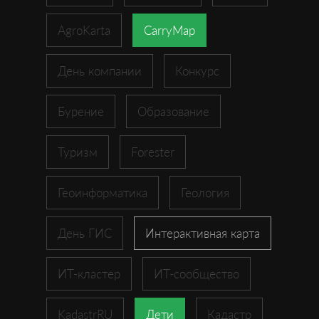
AgroKarta
CarryMap
День компании
Конкурс
Бурение
Образование
Туризм
Forester
Геоинформатика
Геология
День ГИС
Интерактивная карта
ИТ-кластер
ИТ-сообщество
KadastrRU
Дети
Кадастр