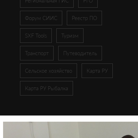
Региональная ГИС
РГО
Форум СИИС
Реестр ПО
SXF Tools
Туризм
Транспорт
Путеводитель
Сельское хозяйство
Карта РУ
Карта РУ Рыбалка