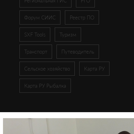
Региональная ГИС
РГО
Форум СИИС
Реестр ПО
SXF Tools
Туризм
Транспорт
Путеводитель
Сельское хозяйство
Карта РУ
Карта РУ Рыбалка