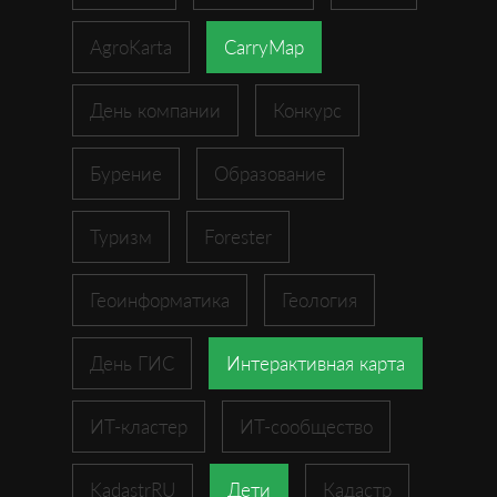
AgroKarta
CarryMap
День компании
Конкурс
Бурение
Образование
Туризм
Forester
Геоинформатика
Геология
День ГИС
Интерактивная карта
ИТ-кластер
ИТ-сообщество
KadastrRU
Дети
Кадастр