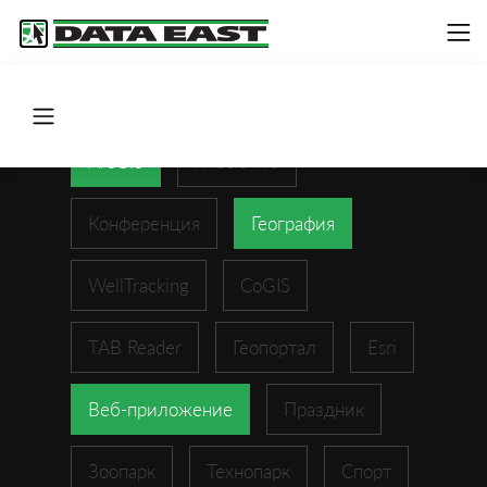
ArcGIS
XTools Pro
Конференция
География
WellTracking
CoGIS
TAB Reader
Геопортал
Esri
Веб-приложение
Праздник
Зоопарк
Технопарк
Спорт