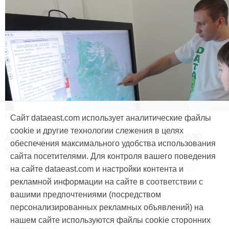
Продукты и услуги
Сайт dataeast.com использует аналитические файлы
cookie и другие технологии слежения в целях
Дата Ист разработала интерактивную
обеспечения максимального удобства использования
карту для краеведов
сайта посетителями. Для контроля вашего поведения
#CarryMap
#Интерактивная карта
#ArcGIS
на сайте dataeast.com и настройки контента и
рекламной информации на сайте в соответствии с
#Природа
#Дети
#География
вашими предпочтениями (посредством
#Мобильная карта
#Веб-приложение
персонализированных рекламных объявлений) на
нашем сайте используются файлы cookie сторонних
15 мая, 2014