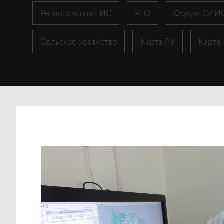
Региональная ГИС
РГО
Форум СИИ
Сельское хозяйство
Карта РУ
Карта