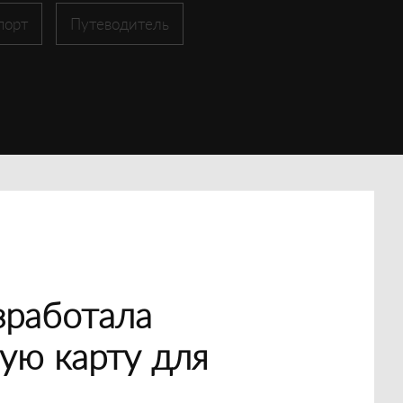
порт
Путеводитель
зработала
ую карту для