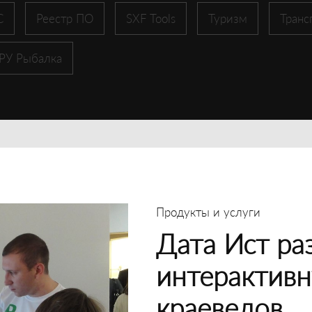
С
Реестр ПО
SXF Tools
Туризм
Транс
 РУ Рыбалка
Продукты и услуги
Дата Ист ра
интерактивн
краеведов