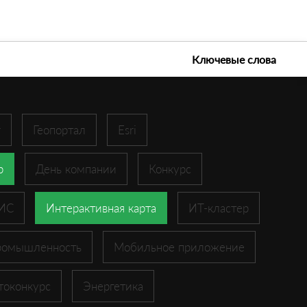
е технологии 2026
Ключевые слова
r
Геопортал
Esri
p
День компании
Конкурс
ГИС
Интерактивная карта
ИТ-кластер
ромышленность
Мобильное приложение
токонкурс
Энергетика