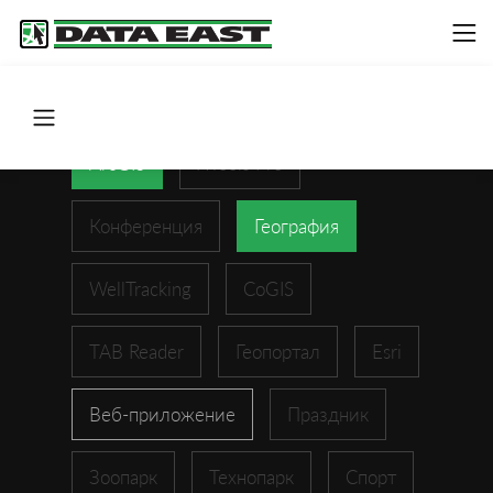
ArcGIS
XTools Pro
Конференция
География
WellTracking
CoGIS
TAB Reader
Геопортал
Esri
Веб-приложение
Праздник
Зоопарк
Технопарк
Спорт