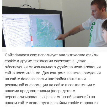
Продукты и услуги
Сайт dataeast.com использует аналитические файлы
cookie и другие технологии слежения в целях
Дата Ист разработала интерактивную
обеспечения максимального удобства использования
карту для краеведов
сайта посетителями. Для контроля вашего поведения
#CarryMap
#Интерактивная карта
#ArcGIS
на сайте dataeast.com и настройки контента и
рекламной информации на сайте в соответствии с
#Природа
#Дети
#География
вашими предпочтениями (посредством
#Мобильная карта
#Веб-приложение
персонализированных рекламных объявлений) на
нашем сайте используются файлы cookie сторонних
15 мая, 2014