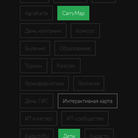
AgroKarta
CarryMap
День компании
Конкурс
Бурение
Образование
Туризм
Forester
Геоинформатика
Геология
День ГИС
Интерактивная карта
ИТ-кластер
ИТ-сообщество
KadastrRU
Дети
Кадастр