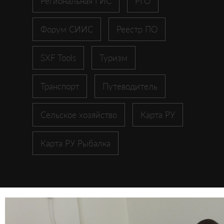
Региональная ГИС
РГО
Форум СИИС
Реестр ПО
SXF Tools
Туризм
Транспорт
Путеводитель
Сельское хозяйство
Карта РУ
Карта РУ Рыбалка