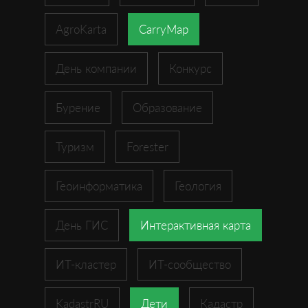
AgroKarta
CarryMap
День компании
Конкурс
Бурение
Образование
Туризм
Forester
Геоинформатика
Геология
День ГИС
Интерактивная карта
ИТ-кластер
ИТ-сообщество
KadastrRU
Дети
Кадастр