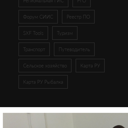
Региональная ГИС
РГО
Форум СИИС
Реестр ПО
SXF Tools
Туризм
Транспорт
Путеводитель
Сельское хозяйство
Карта РУ
Карта РУ Рыбалка