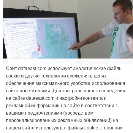
Продукты и услуги
Сайт dataeast.com использует аналитические файлы
cookie и другие технологии слежения в целях
Дата Ист разработала интерактивную
обеспечения максимального удобства использования
карту для краеведов
сайта посетителями. Для контроля вашего поведения
#CarryMap
#Интерактивная карта
#ArcGIS
на сайте dataeast.com и настройки контента и
рекламной информации на сайте в соответствии с
#Природа
#Дети
#География
вашими предпочтениями (посредством
#Мобильная карта
#Веб-приложение
персонализированных рекламных объявлений) на
нашем сайте используются файлы cookie сторонних
15 мая, 2014