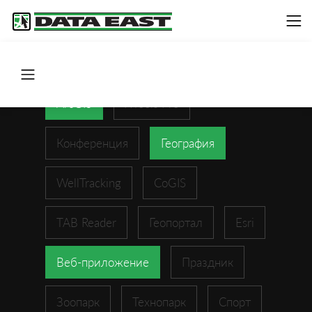
ArcGIS
XTools Pro
Конференция
География
WellTracking
CoGIS
TAB Reader
Геопортал
Esri
Веб-приложение
Праздник
Зоопарк
Технопарк
Спорт