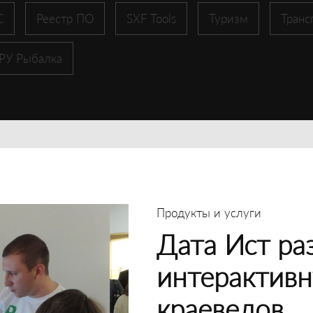
С
Реестр ПО
SXF Tools
Туризм
Транс
 РУ Рыбалка
Продукты и услуги
Дата Ист ра
интерактивн
краеведов