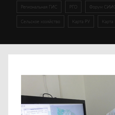
Региональная ГИС
РГО
Форум СИИ
Сельское хозяйство
Карта РУ
Карта