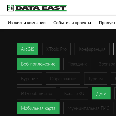
Услуги
Продукты
Истории успеха
Журна
Из жизни компании
События и проекты
Продукт
ArcGIS
XTools Pro
Конференция
Веб-приложение
Праздник
Зоопарк
Бурение
Образование
Туризм
ИТ-сообщество
KadastrRU
Дети
Мобильная карта
Муниципальная ГИС