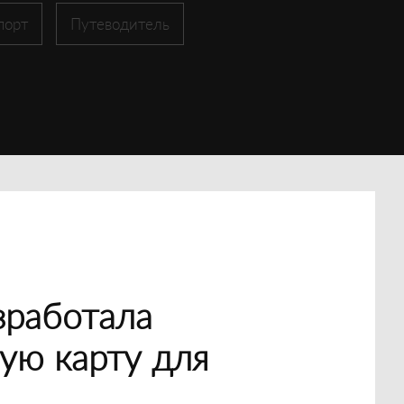
порт
Путеводитель
зработала
ую карту для