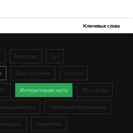
е технологии 2026
Ключевые слова
r
Геопортал
Esri
p
День компании
Конкурс
ГИС
Интерактивная карта
ИТ-кластер
ромышленность
Мобильное приложение
токонкурс
Энергетика