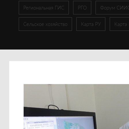
Региональная ГИС
РГО
Форум СИИ
Сельское хозяйство
Карта РУ
Карта