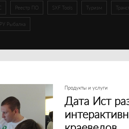
С
Реестр ПО
SXF Tools
Туризм
Транс
 РУ Рыбалка
Продукты и услуги
Дата Ист ра
интерактивн
краеведов