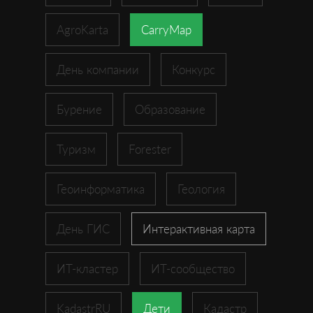
AgroKarta
CarryMap
День компании
Конкурс
Бурение
Образование
Туризм
Forester
Геоинформатика
Геология
День ГИС
Интерактивная карта
ИТ-кластер
ИТ-сообщество
KadastrRU
Дети
Кадастр