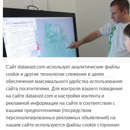
Продукты и услуги
Сайт dataeast.com использует аналитические файлы
cookie и другие технологии слежения в целях
Дата Ист разработала интерактивную
обеспечения максимального удобства использования
карту для краеведов
сайта посетителями. Для контроля вашего поведения
#CarryMap
#Интерактивная карта
#ArcGIS
на сайте dataeast.com и настройки контента и
рекламной информации на сайте в соответствии с
#Природа
#Дети
#География
вашими предпочтениями (посредством
#Мобильная карта
#Веб-приложение
персонализированных рекламных объявлений) на
нашем сайте используются файлы cookie сторонних
15 мая, 2014