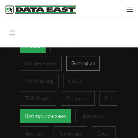
ArcGIS
XTools Pro
Конференция
География
WellTracking
CoGIS
TAB Reader
Геопортал
Esri
Веб-приложение
Праздник
Зоопарк
Технопарк
Спорт