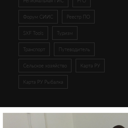
Региональная ГИС
РГО
Форум СИИС
Реестр ПО
SXF Tools
Туризм
Транспорт
Путеводитель
Сельское хозяйство
Карта РУ
Карта РУ Рыбалка