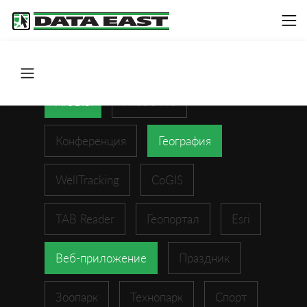
ArcGIS
XTools Pro
Конференция
География
WellTracking
CoGIS
TAB Reader
Геопортал
Esri
Веб-приложение
Праздник
Зоопарк
Технопарк
Спорт