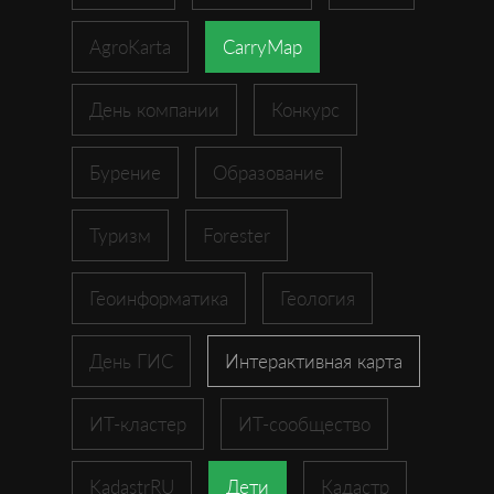
AgroKarta
CarryMap
День компании
Конкурс
Бурение
Образование
Туризм
Forester
Геоинформатика
Геология
День ГИС
Интерактивная карта
ИТ-кластер
ИТ-сообщество
KadastrRU
Дети
Кадастр