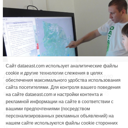
Продукты и услуги
Сайт dataeast.com использует аналитические файлы
cookie и другие технологии слежения в целях
Дата Ист разработала интерактивную
обеспечения максимального удобства использования
карту для краеведов
сайта посетителями. Для контроля вашего поведения
#CarryMap
#Интерактивная карта
#ArcGIS
на сайте dataeast.com и настройки контента и
рекламной информации на сайте в соответствии с
#Природа
#Дети
#География
вашими предпочтениями (посредством
#Мобильная карта
#Веб-приложение
персонализированных рекламных объявлений) на
нашем сайте используются файлы cookie сторонних
15 мая, 2014