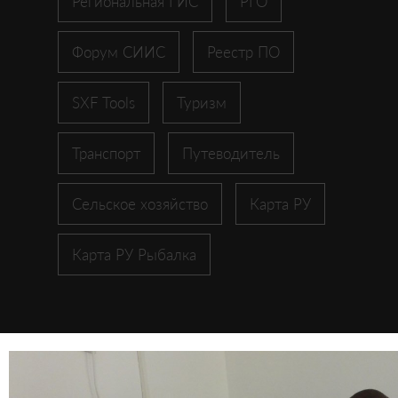
Региональная ГИС
РГО
Форум СИИС
Реестр ПО
SXF Tools
Туризм
Транспорт
Путеводитель
Сельское хозяйство
Карта РУ
Карта РУ Рыбалка