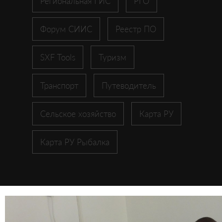
Региональная ГИС
РГО
Форум СИИС
Реестр ПО
SXF Tools
Туризм
Транспорт
Путеводитель
Сельское хозяйство
Карта РУ
Карта РУ Рыбалка