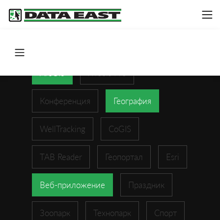
ArcGIS
XTools Pro
Конференция
География
WellTracking
CoGIS
TAB Reader
Геопортал
Esri
Веб-приложение
Праздник
Зоопарк
Технопарк
Спорт