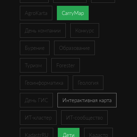
AgroKarta
CarryMap
День компании
Конкурс
Бурение
Образование
Туризм
Forester
Геоинформатика
Геология
День ГИС
Интерактивная карта
ИТ-кластер
ИТ-сообщество
KadastrRU
Дети
Кадастр