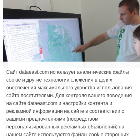
Продукты и услуги
Сайт dataeast.com использует аналитические файлы
cookie и другие технологии слежения в целях
Дата Ист разработала интерактивную
обеспечения максимального удобства использования
карту для краеведов
сайта посетителями. Для контроля вашего поведения
#CarryMap
#Интерактивная карта
#ArcGIS
на сайте dataeast.com и настройки контента и
рекламной информации на сайте в соответствии с
#Природа
#Дети
#География
вашими предпочтениями (посредством
#Мобильная карта
#Веб-приложение
персонализированных рекламных объявлений) на
нашем сайте используются файлы cookie сторонних
15 мая, 2014