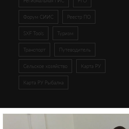
Региональная ГИС
РГО
Форум СИИС
Реестр ПО
SXF Tools
Туризм
Транспорт
Путеводитель
Сельское хозяйство
Карта РУ
Карта РУ Рыбалка