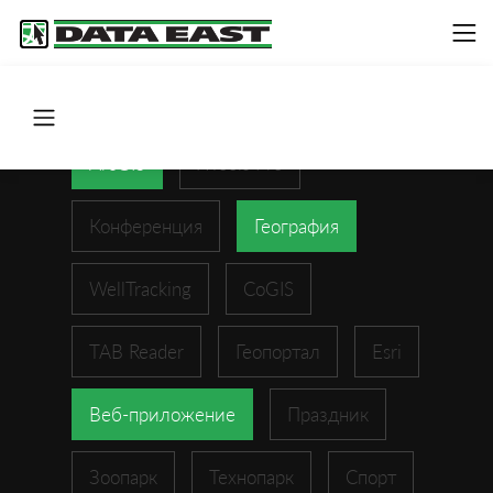
ArcGIS
XTools Pro
Конференция
География
WellTracking
CoGIS
TAB Reader
Геопортал
Esri
Веб-приложение
Праздник
Зоопарк
Технопарк
Спорт