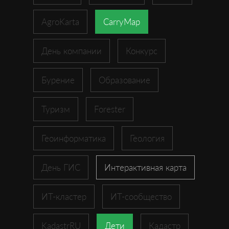
AgroKarta
CarryMap
День компании
Конкурс
Бурение
Образование
Туризм
Forester
Геоинформатика
Геология
День ГИС
Интерактивная карта
ИТ-кластер
ИТ-сообщество
KadastrRU
Дети
Кадастр