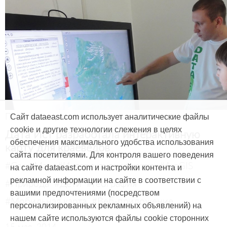
Продукты и услуги
Сайт dataeast.com использует аналитические файлы
cookie и другие технологии слежения в целях
Дата Ист разработала интерактивную
обеспечения максимального удобства использования
карту для краеведов
сайта посетителями. Для контроля вашего поведения
#CarryMap
#Интерактивная карта
#ArcGIS
на сайте dataeast.com и настройки контента и
рекламной информации на сайте в соответствии с
#Природа
#Дети
#География
вашими предпочтениями (посредством
#Мобильная карта
#Веб-приложение
персонализированных рекламных объявлений) на
нашем сайте используются файлы cookie сторонних
15 мая, 2014