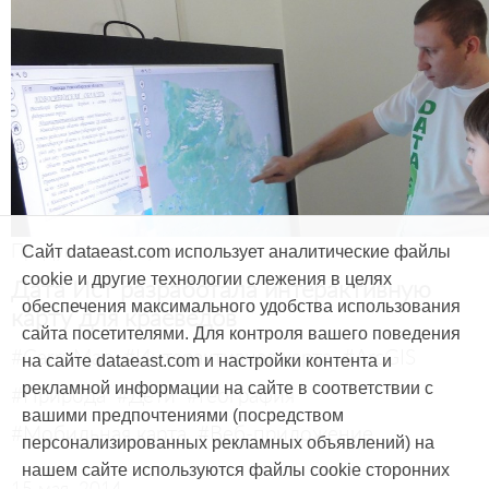
Продукты и услуги
Сайт dataeast.com использует аналитические файлы
cookie и другие технологии слежения в целях
Дата Ист разработала интерактивную
обеспечения максимального удобства использования
карту для краеведов
сайта посетителями. Для контроля вашего поведения
#CarryMap
#Интерактивная карта
#ArcGIS
на сайте dataeast.com и настройки контента и
рекламной информации на сайте в соответствии с
#Природа
#Дети
#География
вашими предпочтениями (посредством
#Мобильная карта
#Веб-приложение
персонализированных рекламных объявлений) на
нашем сайте используются файлы cookie сторонних
15 мая, 2014