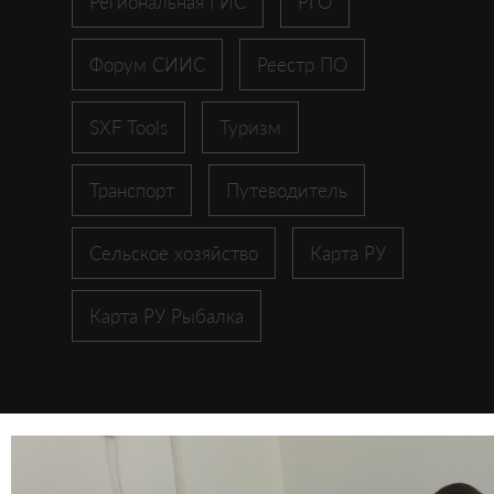
Региональная ГИС
РГО
Форум СИИС
Реестр ПО
SXF Tools
Туризм
Транспорт
Путеводитель
Сельское хозяйство
Карта РУ
Карта РУ Рыбалка