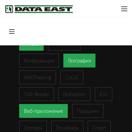
ArcGIS
XTools Pro
Конференция
География
WellTracking
CoGIS
TAB Reader
Геопортал
Esri
Веб-приложение
Праздник
Зоопарк
Технопарк
Спорт