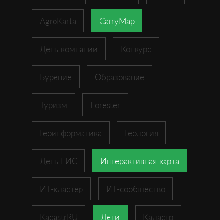
AgroKarta
CarryMap
День компании
Конкурс
Бурение
Образование
Туризм
Forester
Геоинформатика
Геология
День ГИС
Интерактивная карта
ИТ-кластер
ИТ-сообщество
KadastrRU
Дети
Кадастр