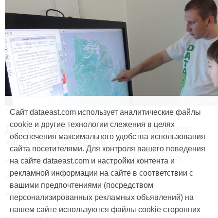
Продукты и услуги
Сайт dataeast.com использует аналитические файлы
cookie и другие технологии слежения в целях
Дата Ист разработала интерактивную
обеспечения максимального удобства использования
карту для краеведов
сайта посетителями. Для контроля вашего поведения
#CarryMap
#Интерактивная карта
#ArcGIS
на сайте dataeast.com и настройки контента и
рекламной информации на сайте в соответствии с
#Природа
#Дети
#География
вашими предпочтениями (посредством
#Мобильная карта
#Веб-приложение
персонализированных рекламных объявлений) на
нашем сайте используются файлы cookie сторонних
15 мая, 2014