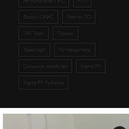
Региональная ГИС
РГО
Форум СИИС
Реестр ПО
SXF Tools
Туризм
Транспорт
Путеводитель
Сельское хозяйство
Карта РУ
Карта РУ Рыбалка