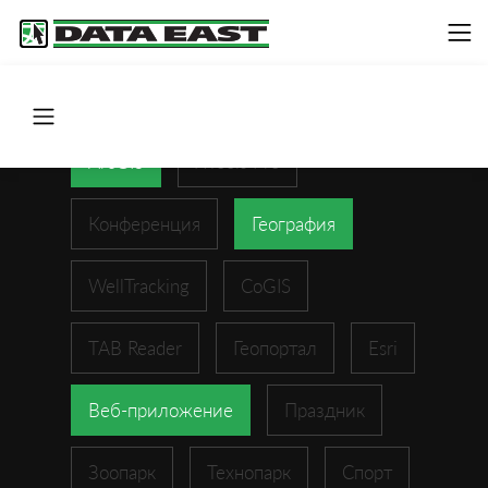
ArcGIS
XTools Pro
Конференция
География
WellTracking
CoGIS
TAB Reader
Геопортал
Esri
Веб-приложение
Праздник
Зоопарк
Технопарк
Спорт