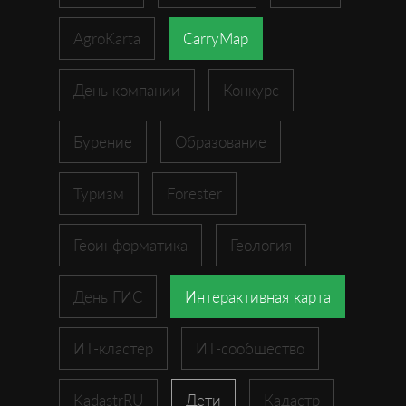
AgroKarta
CarryMap
День компании
Конкурс
Бурение
Образование
Туризм
Forester
Геоинформатика
Геология
День ГИС
Интерактивная карта
ИТ-кластер
ИТ-сообщество
KadastrRU
Дети
Кадастр