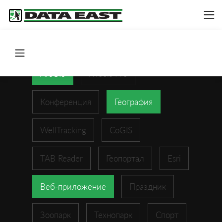
ArcGIS
XTools Pro
Конференция
География
WellTracking
CoGIS
TAB Reader
Геопортал
Esri
Веб-приложение
Праздник
Зоопарк
Технопарк
Спорт