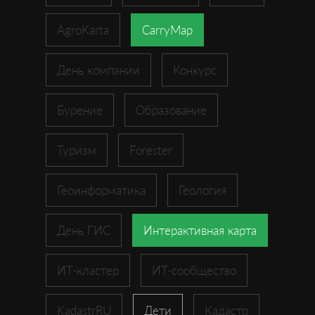
AgroKarta
CarryMap
День компании
Конкурс
Бурение
Образование
Туризм
Forester
Геоинформатика
Геология
День ГИС
Интерактивная карта
ИТ-кластер
ИТ-сообщество
KadastrRU
Дети
Кадастр