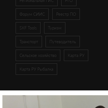
Региональная ГИС
РГО
Форум СИИС
Реестр ПО
SXF Tools
Туризм
Транспорт
Путеводитель
Сельское хозяйство
Карта РУ
Карта РУ Рыбалка