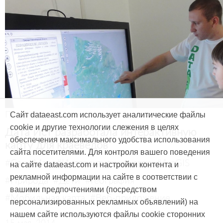
Продукты и услуги
Сайт dataeast.com использует аналитические файлы
cookie и другие технологии слежения в целях
Дата Ист разработала интерактивную
обеспечения максимального удобства использования
карту для краеведов
сайта посетителями. Для контроля вашего поведения
#CarryMap
#Интерактивная карта
#ArcGIS
на сайте dataeast.com и настройки контента и
рекламной информации на сайте в соответствии с
#Природа
#Дети
#География
вашими предпочтениями (посредством
#Мобильная карта
#Веб-приложение
персонализированных рекламных объявлений) на
нашем сайте используются файлы cookie сторонних
15 мая, 2014